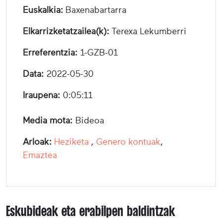
Euskalkia:
Baxenabartarra
Elkarrizketatzailea(k):
Terexa Lekumberri
Erreferentzia:
1-GZB-01
Data:
2022-05-30
Iraupena:
0:05:11
Media mota:
Bideoa
Arloak:
Heziketa
,
Genero kontuak
,
Emaztea
Eskubideak eta erabilpen baldintzak