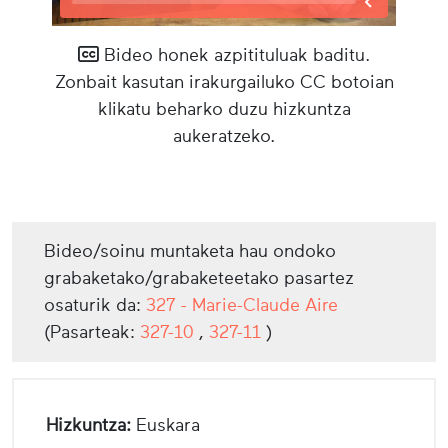
Bideo honek azpitituluak baditu.
Zonbait kasutan irakurgailuko CC botoian
klikatu beharko duzu hizkuntza
aukeratzeko.
Bideo/soinu muntaketa hau ondoko
grabaketako/grabaketeetako pasartez
osaturik da:
327 - Marie-Claude Aire
(Pasarteak:
327-10
,
327-11
)
Hizkuntza:
Euskara