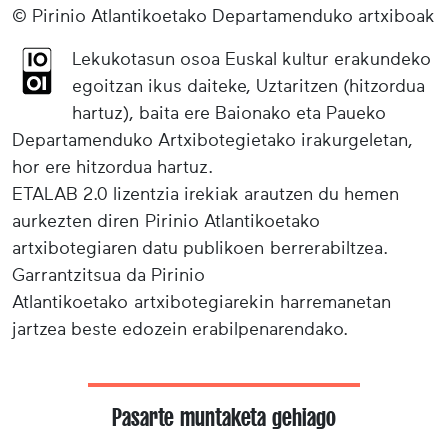
© Pirinio Atlantikoetako Departamenduko artxiboak
Lekukotasun osoa Euskal kultur erakundeko
egoitzan ikus daiteke, Uztaritzen (hitzordua
hartuz), baita ere Baionako eta Paueko
Departamenduko Artxibotegietako irakurgeletan,
hor ere hitzordua hartuz.
ETALAB 2.0 lizentzia irekiak arautzen du hemen
aurkezten diren Pirinio Atlantikoetako
artxibotegiaren datu publikoen berrerabiltzea.
Garrantzitsua da Pirinio
Atlantikoetako artxibotegiarekin harremanetan
jartzea beste edozein erabilpenarendako.
Pasarte muntaketa gehiago