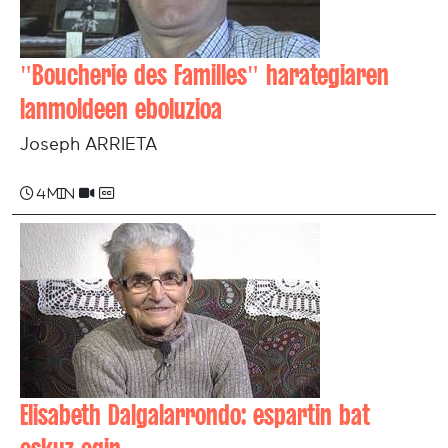
"Boucherie des Familles" harategiaren
lanmoldeen eboluzioa
Joseph ARRIETA
4 min
Elisabeth Dalgalarrondo: espartin bat