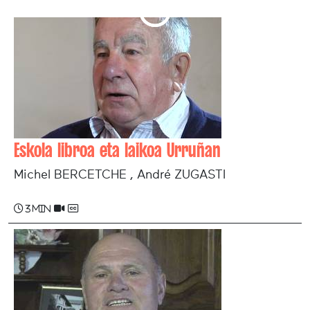
Eskola libroa eta laikoa Urruñan
Michel BERCETCHE , André ZUGASTI
3 min