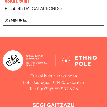
eskuz egin
Elisabeth DALGALARRONDO
5 min
Euskal kultur erakundea
Lota Jauregia - 64480 Uztaritze
Tel: 0 (033)5 59 93 25 25
SEGI GAITZAZU