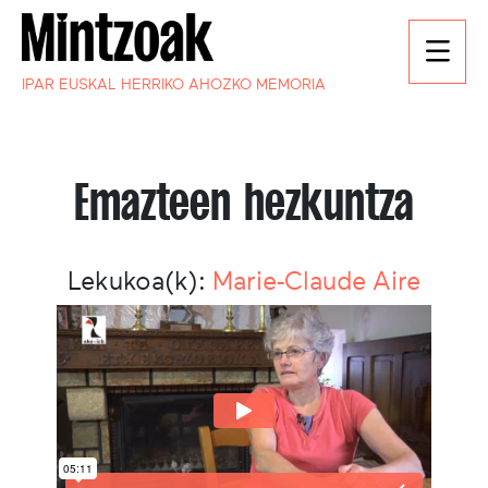
IPAR EUSKAL HERRIKO AHOZKO MEMORIA
Emazteen hezkuntza
Lekukoa(k):
Marie-Claude Aire