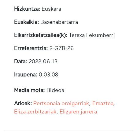
Hizkuntza:
Euskara
Euskalkia:
Baxenabartarra
Elkarrizketatzailea(k):
Terexa Lekumberri
Erreferentzia:
2-GZB-26
Data:
2022-06-13
Iraupena:
0:03:08
Media mota:
Bideoa
Arloak:
Pertsonaia oroigarriak
,
Emaztea
,
Eliza-zerbitzariak
,
Elizaren jarrera