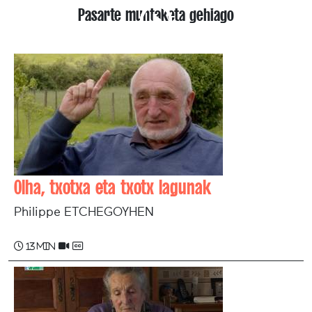
Pasarte muntaketa gehiago
Olha, txotxa eta txotx lagunak
Philippe ETCHEGOYHEN
13 min