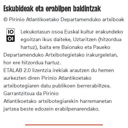
Eskubideak eta erabilpen baldintzak
© Pirinio Atlantikoetako Departamenduko artxiboak
Lekukotasun osoa Euskal kultur erakundeko
egoitzan ikus daiteke, Uztaritzen (hitzordua
hartuz), baita ere Baionako eta Paueko
Departamenduko Artxibotegietako irakurgeletan,
hor ere hitzordua hartuz.
ETALAB 2.0 lizentzia irekiak arautzen du hemen
aurkezten diren Pirinio Atlantikoetako
artxibotegiaren datu publikoen berrerabiltzea.
Garrantzitsua da Pirinio
Atlantikoetako artxibotegiarekin harremanetan
jartzea beste edozein erabilpenarendako.