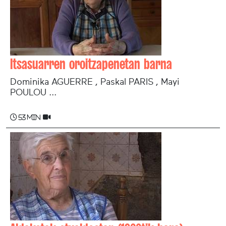
Itsasuarren oroitzapenetan barna
Dominika AGUERRE , Paskal PARIS , Mayi
POULOU ...
53 min