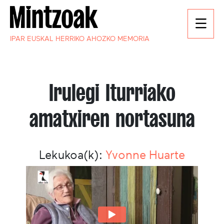
IPAR EUSKAL HERRIKO AHOZKO MEMORIA
Irulegi Iturriako
amatxiren nortasuna
Lekukoa(k):
Yvonne Huarte