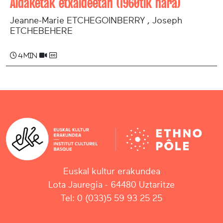
Aldaketak etxaldeetan (1960tik hara)
Jeanne-Marie ETCHEGOINBERRY , Joseph
ETCHEBEHERE
4 min
Euskal kultur erakundea
Lota Jauregia - 64480 Uztaritze
Tel: 0 (033)5 59 93 25 25