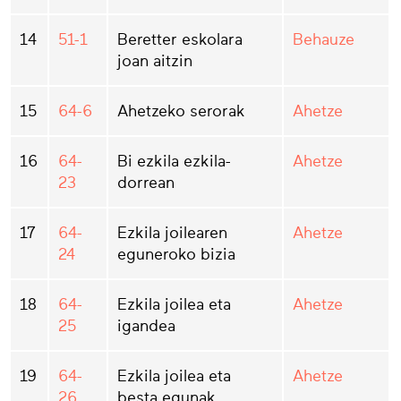
14
51-1
Beretter eskolara
Behauze
joan aitzin
15
64-6
Ahetzeko serorak
Ahetze
16
64-
Bi ezkila ezkila-
Ahetze
23
dorrean
17
64-
Ezkila joilearen
Ahetze
24
eguneroko bizia
18
64-
Ezkila joilea eta
Ahetze
25
igandea
19
64-
Ezkila joilea eta
Ahetze
26
besta egunak