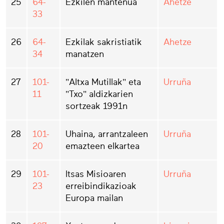
25
64-
Ezkilen mantenua
Ahetze
33
26
64-
Ezkilak sakristiatik
Ahetze
34
manatzen
27
101-
"Altxa Mutillak" eta
Urruña
11
"Txo" aldizkarien
sortzeak 1991n
28
101-
Uhaina, arrantzaleen
Urruña
20
emazteen elkartea
29
101-
Itsas Misioaren
Urruña
23
erreibindikazioak
Europa mailan