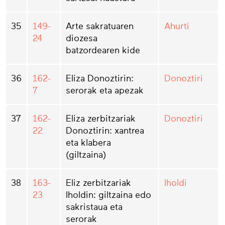
35
149-
Arte sakratuaren
Ahurti
24
diozesa
batzordearen kide
36
162-
Eliza Donoztirin:
Donoztiri
7
serorak eta apezak
37
162-
Eliza zerbitzariak
Donoztiri
22
Donoztirin: xantrea
eta klabera
(giltzaina)
38
163-
Eliz zerbitzariak
Iholdi
23
Iholdin: giltzaina edo
sakristaua eta
serorak