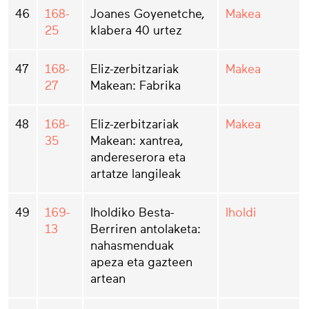
46
168-
Joanes Goyenetche,
Makea
25
klabera 40 urtez
47
168-
Eliz-zerbitzariak
Makea
27
Makean: Fabrika
48
168-
Eliz-zerbitzariak
Makea
35
Makean: xantrea,
andereserora eta
artatze langileak
49
169-
Iholdiko Besta-
Iholdi
13
Berriren antolaketa:
nahasmenduak
apeza eta gazteen
artean