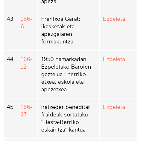
apeza
43
166-
Frantxoa Garat:
Ezpeleta
6
ikasketak eta
apezgaiaren
formakuntza
44
166-
1950 hamarkadan
Ezpeleta
12
Ezpeletako Baroien
gaztelua : herriko
etxea, eskola eta
apezetxea
45
166-
Iratzeder beneditar
Ezpeleta
27
fraideak sortutako
"Besta-Berriko
eskaintza" kantua