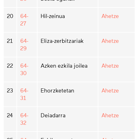
20
64-
Hil-zeinua
Ahetze
27
21
64-
Eliza-zerbitzariak
Ahetze
29
22
64-
Azken ezkila joilea
Ahetze
30
23
64-
Ehorzketetan
Ahetze
31
24
64-
Deiadarra
Ahetze
32