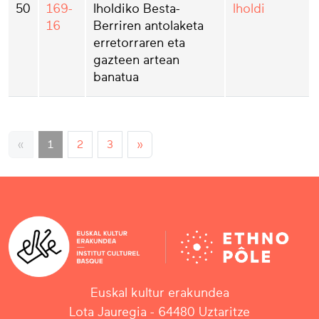
50
169-
Iholdiko Besta-
Iholdi
16
Berriren antolaketa
erretorraren eta
gazteen artean
banatua
«
1
2
3
»
Euskal kultur erakundea
Lota Jauregia - 64480 Uztaritze