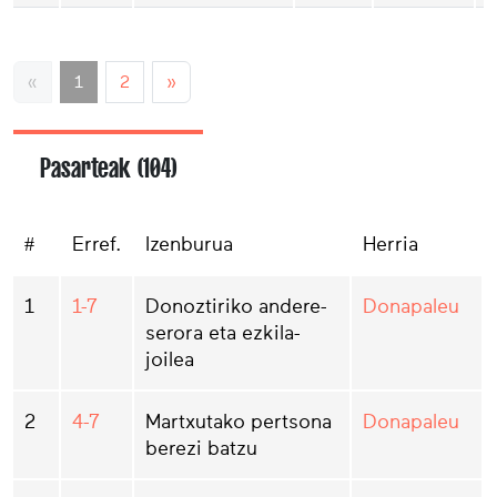
«
1
2
»
Pasarteak (104)
#
Erref.
Izenburua
Herria
1
1-7
Donoztiriko andere-
Donapaleu
serora eta ezkila-
joilea
2
4-7
Martxutako pertsona
Donapaleu
berezi batzu