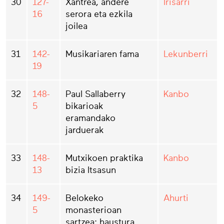
30
127-
Xantrea, andere
Irisarri
16
serora eta ezkila
joilea
31
142-
Musikariaren fama
Lekunberri
19
32
148-
Paul Sallaberry
Kanbo
5
bikarioak
eramandako
jarduerak
33
148-
Mutxikoen praktika
Kanbo
13
bizia Itsasun
34
149-
Belokeko
Ahurti
5
monasterioan
sartzea: haustura