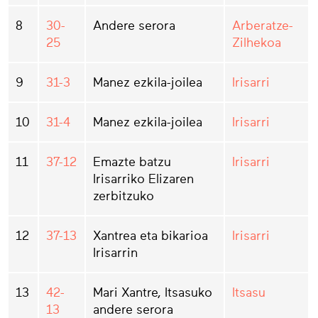
8
30-
Andere serora
Arberatze-
25
Zilhekoa
9
31-3
Manez ezkila-joilea
Irisarri
10
31-4
Manez ezkila-joilea
Irisarri
11
37-12
Emazte batzu
Irisarri
Irisarriko Elizaren
zerbitzuko
12
37-13
Xantrea eta bikarioa
Irisarri
Irisarrin
13
42-
Mari Xantre, Itsasuko
Itsasu
13
andere serora