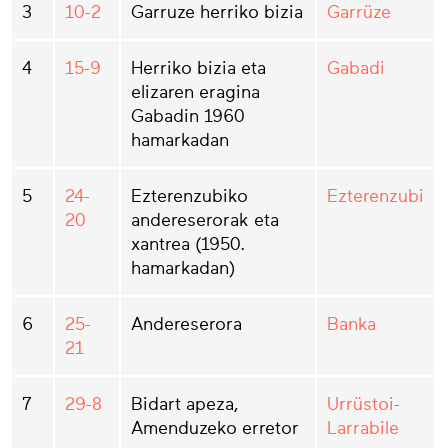
3
10-2
Garruze herriko bizia
Garrüze
4
15-9
Herriko bizia eta
Gabadi
elizaren eragina
Gabadin 1960
hamarkadan
5
24-
Ezterenzubiko
Ezterenzubi
20
andereserorak eta
xantrea (1950.
hamarkadan)
6
25-
Andereserora
Banka
21
7
29-8
Bidart apeza,
Urrüstoi-
Amenduzeko erretor
Larrabile