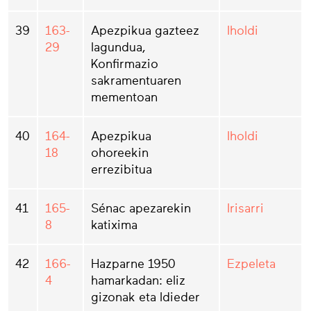
39
163-
Apezpikua gazteez
Iholdi
29
lagundua,
Konfirmazio
sakramentuaren
mementoan
40
164-
Apezpikua
Iholdi
18
ohoreekin
errezibitua
41
165-
Sénac apezarekin
Irisarri
8
katixima
42
166-
Hazparne 1950
Ezpeleta
4
hamarkadan: eliz
gizonak eta Idieder