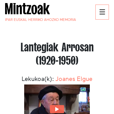
IPAR EUSKAL HERRIKO AHOZKO MEMORIA
Lantegiak Arrosan
(1920-1950)
Lekukoa(k):
Joanes Elgue