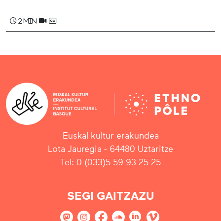
2 min
Euskal kultur erakundea
Lota Jauregia - 64480 Uztaritze
Tel: 0 (033)5 59 93 25 25
SEGI GAITZAZU