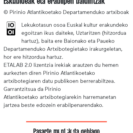
Eskubideak eta erabilpen baldintzak
© Pirinio Atlantikoetako Departamenduko artxiboak
Lekukotasun osoa Euskal kultur erakundeko
egoitzan ikus daiteke, Uztaritzen (hitzordua
hartuz), baita ere Baionako eta Paueko
Departamenduko Artxibotegietako irakurgeletan,
hor ere hitzordua hartuz.
ETALAB 2.0 lizentzia irekiak arautzen du hemen
aurkezten diren Pirinio Atlantikoetako
artxibotegiaren datu publikoen berrerabiltzea.
Garrantzitsua da Pirinio
Atlantikoetako artxibotegiarekin harremanetan
jartzea beste edozein erabilpenarendako.
Pasarte muntaketa gehiago