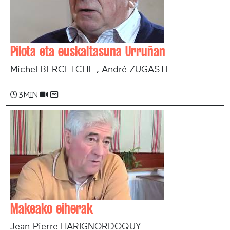
Pilota eta euskaltasuna Urruñan
Michel BERCETCHE , André ZUGASTI
3 min
Makeako eiherak
Jean-Pierre HARIGNORDOQUY