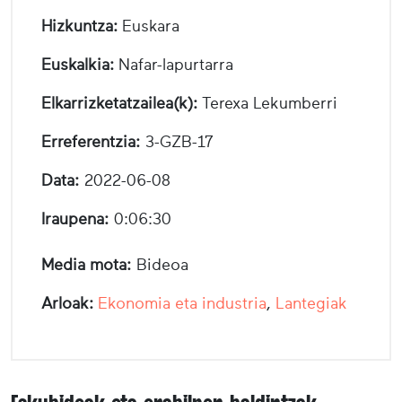
Hizkuntza:
Euskara
Euskalkia:
Nafar-lapurtarra
Elkarrizketatzailea(k):
Terexa Lekumberri
Erreferentzia:
3-GZB-17
Data:
2022-06-08
Iraupena:
0:06:30
Media mota:
Bideoa
Arloak:
Ekonomia eta industria
,
Lantegiak