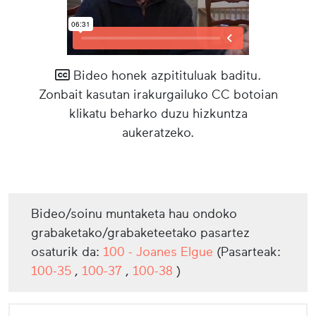
Bideo honek azpitituluak baditu.
Zonbait kasutan irakurgailuko CC botoian
klikatu beharko duzu hizkuntza
aukeratzeko.
Bideo/soinu muntaketa hau ondoko
grabaketako/grabaketeetako pasartez
osaturik da:
100 - Joanes Elgue
(Pasarteak:
100-35
,
100-37
,
100-38
)