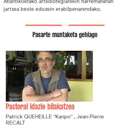
Atlantikoetako artxibotegiarekin harremanetan
jartzea beste edozein erabilpenarendako.
Pasarte muntaketa gehiago
Pastoral idazle bilakatzea
Patrick QUEHEILLE "Kanpo" , Jean-Pierre
RECALT