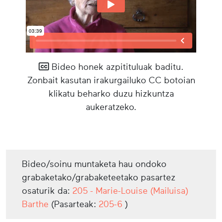
Bideo honek azpitituluak baditu.
Zonbait kasutan irakurgailuko CC botoian
klikatu beharko duzu hizkuntza
aukeratzeko.
Bideo/soinu muntaketa hau ondoko
grabaketako/grabaketeetako pasartez
osaturik da:
205 - Marie-Louise (Mailuisa)
Barthe
(Pasarteak:
205-6
)