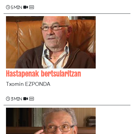
5 min
Hastapenak bertsularitzan
Txomin EZPONDA
3 min