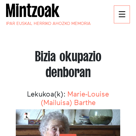
IPAR EUSKAL HERRIKO AHOZKO MEMORIA
Bizia okupazio
denboran
Lekukoa(k):
Marie-Louise
(Mailuisa) Barthe