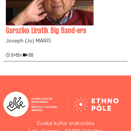
Garaziko Liratik Big Band-era
Joseph (Jo) MARIS
3 min
Euskal kultur erakundea
Lota Jauregia - 64480 Uztaritze