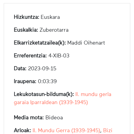
Hizkuntza:
Euskara
Euskalkia:
Zuberotarra
Elkarrizketatzailea(k):
Maddi Oihenart
Erreferentzia:
4-XIB-03
Data:
2023-09-15
Iraupena:
0:03:39
Lekukotasun-bilduma(k):
II. mundu gerla
garaia Iparraldean (1939-1945)
Media mota:
Bideoa
Arloak:
II. Mundu Gerra (1939-1945)
,
Bizi