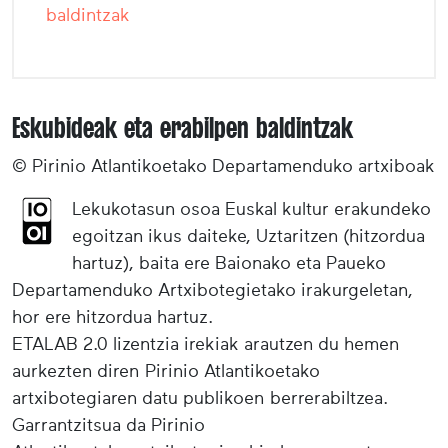
baldintzak
Eskubideak eta erabilpen baldintzak
© Pirinio Atlantikoetako Departamenduko artxiboak
Lekukotasun osoa Euskal kultur erakundeko
egoitzan ikus daiteke, Uztaritzen (hitzordua
hartuz), baita ere Baionako eta Paueko
Departamenduko Artxibotegietako irakurgeletan,
hor ere hitzordua hartuz.
ETALAB 2.0 lizentzia irekiak arautzen du hemen
aurkezten diren Pirinio Atlantikoetako
artxibotegiaren datu publikoen berrerabiltzea.
Garrantzitsua da Pirinio