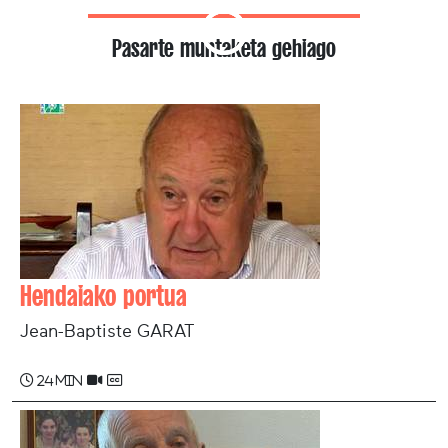
Pasarte muntaketa gehiago
Hendaiako portua
Jean-Baptiste GARAT
24 min