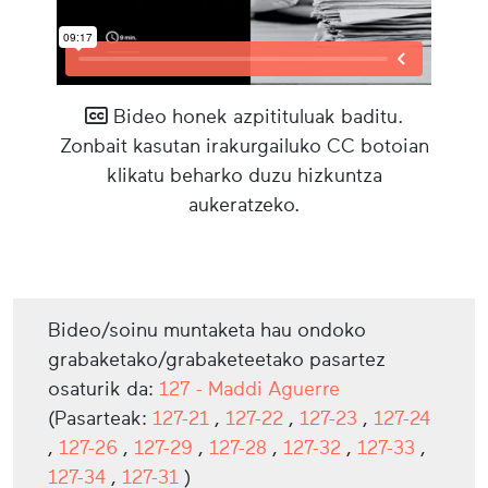
Bideo honek azpitituluak baditu.
Zonbait kasutan irakurgailuko CC botoian
klikatu beharko duzu hizkuntza
aukeratzeko.
Bideo/soinu muntaketa hau ondoko
grabaketako/grabaketeetako pasartez
osaturik da:
127 - Maddi Aguerre
(Pasarteak:
127-21
,
127-22
,
127-23
,
127-24
,
127-26
,
127-29
,
127-28
,
127-32
,
127-33
,
127-34
,
127-31
)