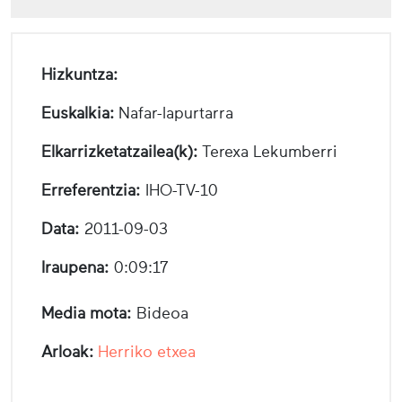
Hizkuntza:
Euskalkia:
Nafar-lapurtarra
Elkarrizketatzailea(k):
Terexa Lekumberri
Erreferentzia:
IHO-TV-10
Data:
2011-09-03
Iraupena:
0:09:17
Media mota:
Bideoa
Arloak:
Herriko etxea