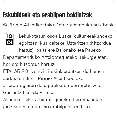
Eskubideak eta erabilpen baldintzak
© Pirinio Atlantikoetako Departamenduko artxiboak
Lekukotasun osoa Euskal kultur erakundeko
egoitzan ikus daiteke, Uztaritzen (hitzordua
hartuz), baita ere Baionako eta Paueko
Departamenduko Artxibotegietako irakurgeletan,
hor ere hitzordua hartuz.
ETALAB 2.0 lizentzia irekiak arautzen du hemen
aurkezten diren Pirinio Atlantikoetako
artxibotegiaren datu publikoen berrerabiltzea.
Garrantzitsua da Pirinio
Atlantikoetako artxibotegiarekin harremanetan
jartzea beste edozein erabilpenarendako.