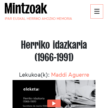
IPAR EUSKAL HERRIKO AHOZKO MEMORIA
Herriko idazkaria
(1966-1991)
Lekukoa(k):
Maddi Aguerre