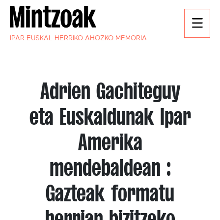
IPAR EUSKAL HERRIKO AHOZKO MEMORIA
Adrien Gachiteguy
eta Euskaldunak Ipar
Amerika
mendebaldean :
Gazteak formatu
herrian bizitzeko