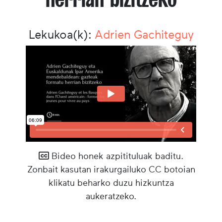
Lekukoa(k):
Adrien Gachiteguy
Bideo honek azpitituluak baditu.
Zonbait kasutan irakurgailuko CC botoian
klikatu beharko duzu hizkuntza
aukeratzeko.