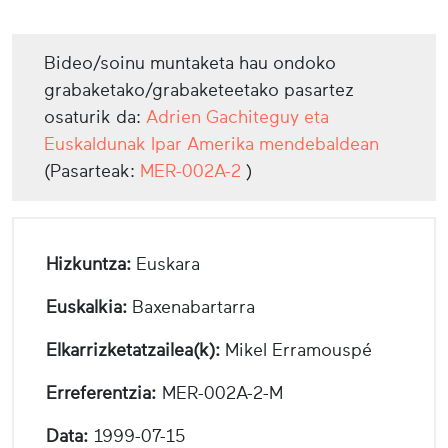
Bideo/soinu muntaketa hau ondoko
grabaketako/grabaketeetako pasartez
osaturik da:
Adrien Gachiteguy eta
Euskaldunak Ipar Amerika mendebaldean
(Pasarteak:
MER-002A-2
)
Hizkuntza:
Euskara
Euskalkia:
Baxenabartarra
Elkarrizketatzailea(k):
Mikel Erramouspé
Erreferentzia:
MER-002A-2-M
Data:
1999-07-15