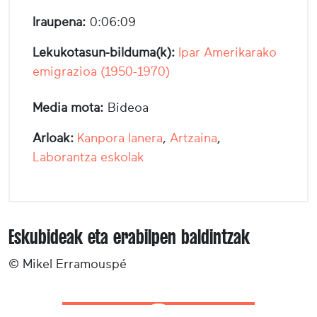
Iraupena:
0:06:09
Lekukotasun-bilduma(k):
Ipar Amerikarako
emigrazioa (1950-1970)
Media mota:
Bideoa
Arloak:
Kanpora lanera
,
Artzaina
,
Laborantza eskolak
Eskubideak eta erabilpen baldintzak
© Mikel Erramouspé