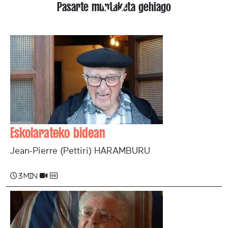
Pasarte muntaketa gehiago
Eskolarateko bidean
Jean-Pierre (Pettiri) HARAMBURU
3 min