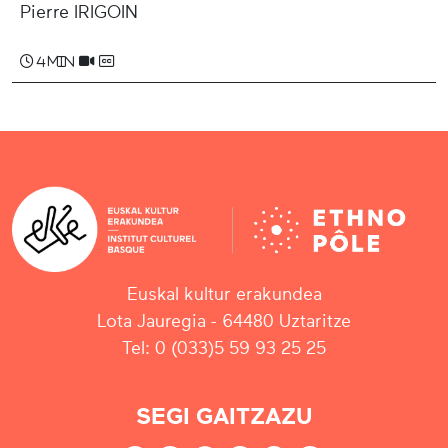
Pierre IRIGOIN
4 min
Euskal kultur erakundea
Lota Jauregia - 64480 Uztaritze
Tel: 0 (033)5 59 93 25 25
SEGI GAITZAZU