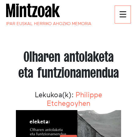
IPAR EUSKAL HERRIKO AHOZKO MEMORIA
Olharen antolaketa
eta funtzionamendua
Lekukoa(k):
Philippe
Etchegoyhen