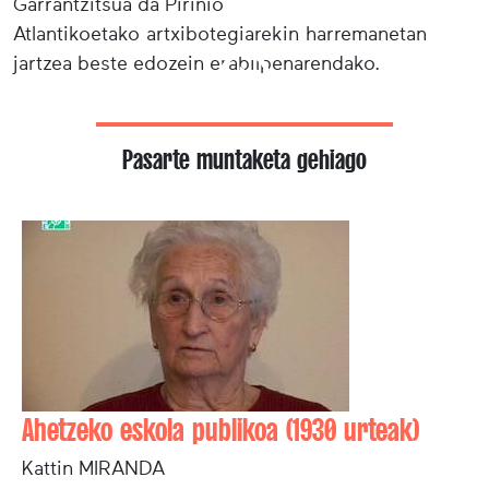
Garrantzitsua da Pirinio
Atlantikoetako artxibotegiarekin harremanetan
jartzea beste edozein erabilpenarendako.
Pasarte muntaketa gehiago
Ahetzeko eskola publikoa (1930 urteak)
Kattin MIRANDA