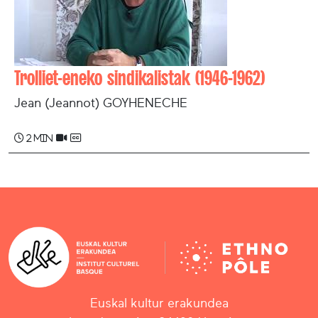
Trolliet-eneko sindikalistak (1946-1962)
Jean (Jeannot) GOYHENECHE
2 min
Euskal kultur erakundea