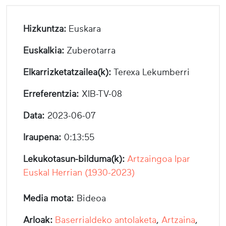
Hizkuntza:
Euskara
Euskalkia:
Zuberotarra
Elkarrizketatzailea(k):
Terexa Lekumberri
Erreferentzia:
XIB-TV-08
Data:
2023-06-07
Iraupena:
0:13:55
Lekukotasun-bilduma(k):
Artzaingoa Ipar
Euskal Herrian (1930-2023)
Media mota:
Bideoa
Arloak:
Baserrialdeko antolaketa
,
Artzaina
,