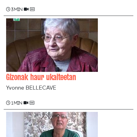
3 min
Gizonak haur ukaiteetan
Yvonne BELLECAVE
1 min