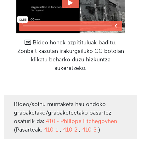
Bideo honek azpitituluak baditu.
Zonbait kasutan irakurgailuko CC botoian
klikatu beharko duzu hizkuntza
aukeratzeko.
Bideo/soinu muntaketa hau ondoko
grabaketako/grabaketeetako pasartez
osaturik da:
410 - Philippe Etchegoyhen
(Pasarteak:
410-1
,
410-2
,
410-3
)