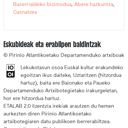
Baserrialdeko bizimodua
,
Abere hazkuntza
,
Gasnatzea
Eskubideak eta erabilpen baldintzak
© Pirinio Atlantikoetako Departamenduko artxiboak
Lekukotasun osoa Euskal kultur erakundeko
egoitzan ikus daiteke, Uztaritzen (hitzordua
hartuz), baita ere Baionako eta Paueko
Departamenduko Artxibotegietako irakurgeletan,
hor ere hitzordua hartuz.
ETALAB 2.0 lizentzia irekiak arautzen du hemen
aurkezten diren Pirinio Atlantikoetako
artxibotegiaren datu publikoen berrerabiltzea.