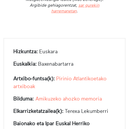
Argibide gehiagorentzat,
sar gurekin
harremanetan
.
Hizkuntza:
Euskara
Euskalkia:
Baxenabartarra
Artxibo-funtsa(k):
Pirinio Atlantikoetako
artxiboak
Bilduma:
Amikuzeko ahozko memoria
Elkarrizketatzailea(k):
Terexa Lekumberri
Baionako eta Ipar Euskal Herriko