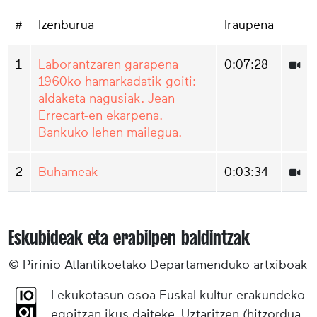
#
Izenburua
Iraupena
1
Laborantzaren garapena
0:07:28
1960ko hamarkadatik goiti:
aldaketa nagusiak. Jean
Errecart-en ekarpena.
Bankuko lehen mailegua.
2
Buhameak
0:03:34
Eskubideak eta erabilpen baldintzak
© Pirinio Atlantikoetako Departamenduko artxiboak
Lekukotasun osoa Euskal kultur erakundeko
egoitzan ikus daiteke, Uztaritzen (hitzordua