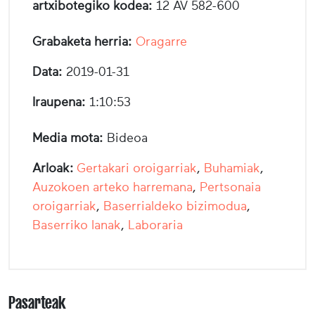
artxibotegiko kodea:
12 AV 582-600
Grabaketa herria:
Oragarre
Data:
2019-01-31
Iraupena:
1:10:53
Media mota:
Bideoa
Arloak:
Gertakari oroigarriak
,
Buhamiak
,
Auzokoen arteko harremana
,
Pertsonaia
oroigarriak
,
Baserrialdeko bizimodua
,
Baserriko lanak
,
Laboraria
Pasarteak