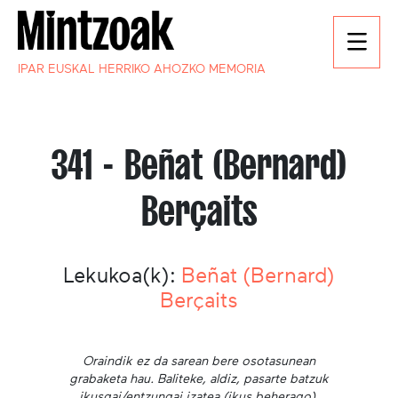
IPAR EUSKAL HERRIKO AHOZKO MEMORIA
341 - Beñat (Bernard)
Berçaits
Lekukoa(k):
Beñat (Bernard)
Berçaits
Oraindik ez da sarean bere osotasunean
grabaketa hau. Baliteke, aldiz, pasarte batzuk
ikusgai/entzungai izatea (ikus beherago).