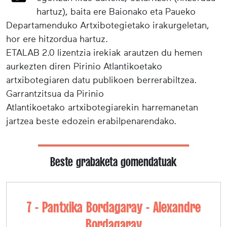
hartuz), baita ere Baionako eta Paueko
Departamenduko Artxibotegietako irakurgeletan,
hor ere hitzordua hartuz.
ETALAB 2.0 lizentzia irekiak arautzen du hemen
aurkezten diren Pirinio Atlantikoetako
artxibotegiaren datu publikoen berrerabiltzea.
Garrantzitsua da Pirinio
Atlantikoetako artxibotegiarekin harremanetan
jartzea beste edozein erabilpenarendako.
Beste grabaketa gomendatuak
7 - Pantxika Bordagaray - Alexandre
Bordagaray