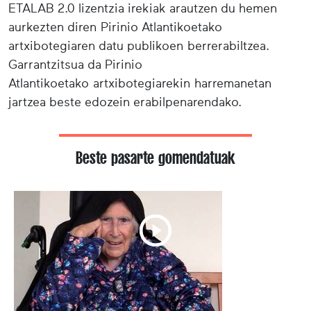
ETALAB 2.0 lizentzia irekiak arautzen du hemen
aurkezten diren Pirinio Atlantikoetako
artxibotegiaren datu publikoen berrerabiltzea.
Garrantzitsua da Pirinio
Atlantikoetako artxibotegiarekin harremanetan
jartzea beste edozein erabilpenarendako.
Beste pasarte gomendatuak