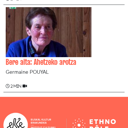
Bere aita: Ahetzeko arotza
Germaine POUYAL
2 min