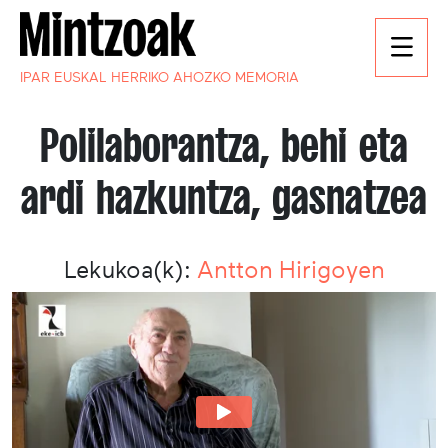
IPAR EUSKAL HERRIKO AHOZKO MEMORIA
Polilaborantza, behi eta
ardi hazkuntza, gasnatzea
Lekukoa(k):
Antton Hirigoyen