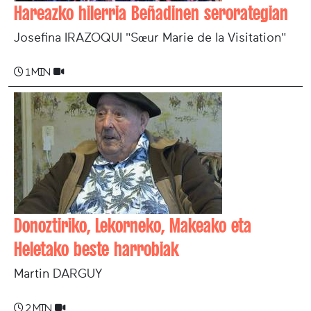
Hareazko hilerria Beñadinen serorategian
Josefina IRAZOQUI "Sœur Marie de la Visitation"
1 min
Donoztiriko, Lekorneko, Makeako eta
Heletako beste harrobiak
Martin DARGUY
2 min