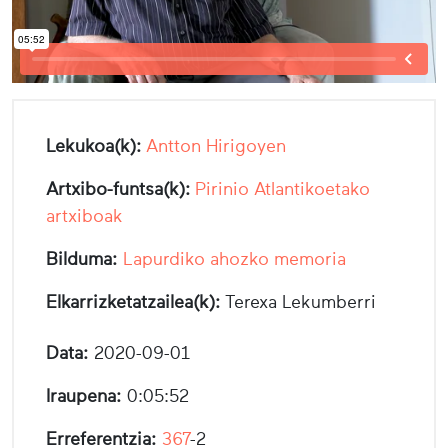
Lekukoa(k):
Antton Hirigoyen
Artxibo-funtsa(k):
Pirinio Atlantikoetako
artxiboak
Bilduma:
Lapurdiko ahozko memoria
Elkarrizketatzailea(k):
Terexa Lekumberri
Data:
2020-09-01
Iraupena:
0:05:52
Erreferentzia:
367
-2