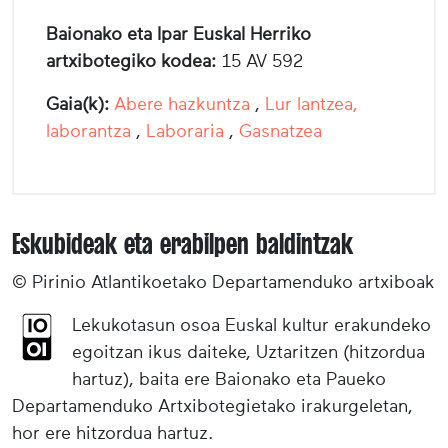
Baionako eta Ipar Euskal Herriko
artxibotegiko kodea:
15 AV 592
Gaia(k):
Abere hazkuntza
,
Lur lantzea,
laborantza
,
Laboraria
,
Gasnatzea
Eskubideak eta erabilpen baldintzak
© Pirinio Atlantikoetako Departamenduko artxiboak
Lekukotasun osoa Euskal kultur erakundeko
egoitzan ikus daiteke, Uztaritzen (hitzordua
hartuz), baita ere Baionako eta Paueko
Departamenduko Artxibotegietako irakurgeletan,
hor ere hitzordua hartuz.