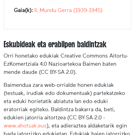
Gaia(k):
II. Mundu Gerra (1939-1945)
Eskubideak eta erabilpen baldintzak
Orri honetako edukiak Creative Commons Aitortu-
EzKomertziala 4.0 Nazioartekoa Baimen baten
mende daude (CC BY-SA 2.0).
Baimendua zara web-orrialde honen edukiak
(testuak, irudiak edo dokumentuak) partekatzeko
eta eduki horietatik abiatuta lan edo eduki
eratorriak egiteko. Baldintza bakarra da, beti,
edukien jatorria aitortzea (CC BY-SA 2.0 -
www.ahotsak.eus
), eta adieraztea aldaketarik egin
bada jatorrizko edukietan. Edukiak haien jatorrizko