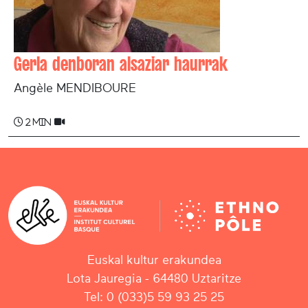
Gerla denboran alsaziar haurrak
Angèle MENDIBOURE
2 min
Euskal kultur erakundea
Lota Jauregia - 64480 Uztaritze
Tel: 0 (033)5 59 93 25 25