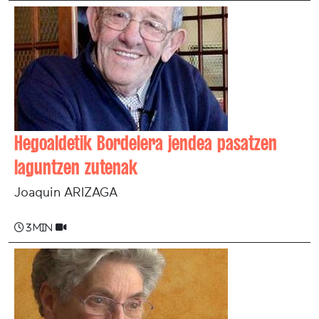
Hegoaldetik Bordelera jendea pasatzen
laguntzen zutenak
Joaquin ARIZAGA
3 min