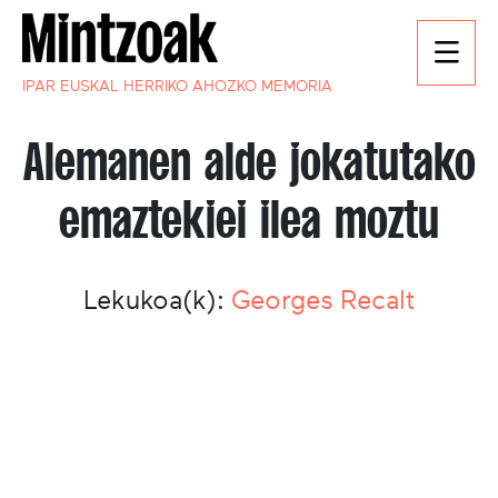
IPAR EUSKAL HERRIKO AHOZKO MEMORIA
Alemanen alde jokatutako
emaztekiei ilea moztu
Lekukoa(k):
Georges Recalt