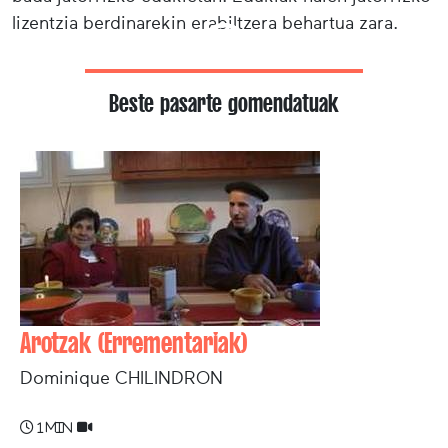
lizentzia berdinarekin erabiltzera behartua zara.
Beste pasarte gomendatuak
Arotzak (Errementariak)
Dominique CHILINDRON
1 min