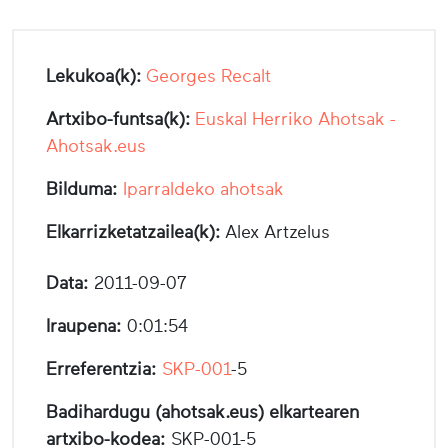
Lekukoa(k):
Georges Recalt
Artxibo-funtsa(k):
Euskal Herriko Ahotsak -
Ahotsak.eus
Bilduma:
Iparraldeko ahotsak
Elkarrizketatzailea(k):
Alex Artzelus
Data:
2011-09-07
Iraupena:
0:01:54
Erreferentzia:
SKP-001
-5
Badihardugu (ahotsak.eus) elkartearen
artxibo-kodea:
SKP-001-5