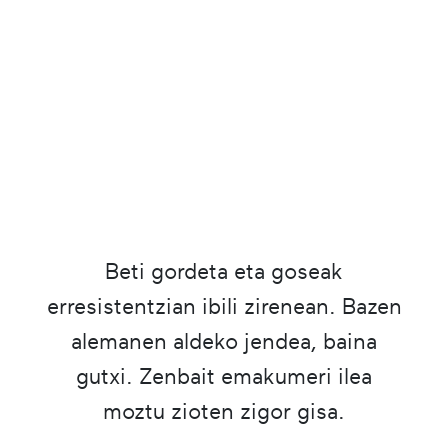
Beti gordeta eta goseak
erresistentzian ibili zirenean. Bazen
alemanen aldeko jendea, baina
gutxi. Zenbait emakumeri ilea
moztu zioten zigor gisa.