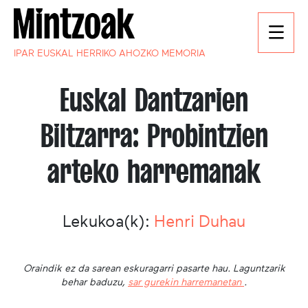
IPAR EUSKAL HERRIKO AHOZKO MEMORIA
Euskal Dantzarien
Biltzarra: Probintzien
arteko harremanak
Lekukoa(k):
Henri Duhau
Oraindik ez da sarean eskuragarri pasarte hau. Laguntzarik
behar baduzu,
sar gurekin harremanetan
.