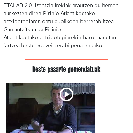
ETALAB 2.0 lizentzia irekiak arautzen du hemen
aurkezten diren Pirinio Atlantikoetako
artxibotegiaren datu publikoen berrerabiltzea.
Garrantzitsua da Pirinio
Atlantikoetako artxibotegiarekin harremanetan
jartzea beste edozein erabilpenarendako.
Beste pasarte gomendatuak