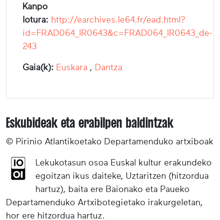
Kanpo
lotura:
http://earchives.le64.fr/ead.html?
id=FRAD064_IR0643&c=FRAD064_IR0643_de-
243
Gaia(k):
Euskara
,
Dantza
Eskubideak eta erabilpen baldintzak
© Pirinio Atlantikoetako Departamenduko artxiboak
Lekukotasun osoa Euskal kultur erakundeko
egoitzan ikus daiteke, Uztaritzen (hitzordua
hartuz), baita ere Baionako eta Paueko
Departamenduko Artxibotegietako irakurgeletan,
hor ere hitzordua hartuz.