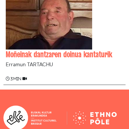
Moñeinak dantzaren doinua kantaturik
Erramun TARTACHU
3 min