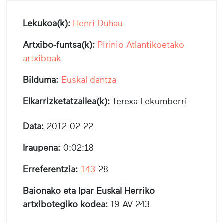
Lekukoa(k):
Henri Duhau
Artxibo-funtsa(k):
Pirinio Atlantikoetako
artxiboak
Bilduma:
Euskal dantza
Elkarrizketatzailea(k):
Terexa Lekumberri
Data:
2012-02-22
Iraupena:
0:02:18
Erreferentzia:
143
-28
Baionako eta Ipar Euskal Herriko
artxibotegiko kodea:
19 AV 243