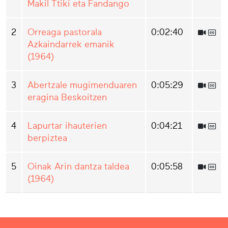
Makil Ttiki eta Fandango
2
Orreaga pastorala
0:02:40
Azkaindarrek emanik
(1964)
3
Abertzale mugimenduaren
0:05:29
eragina Beskoitzen
4
Lapurtar ihauterien
0:04:21
berpiztea
5
Oinak Arin dantza taldea
0:05:58
(1964)