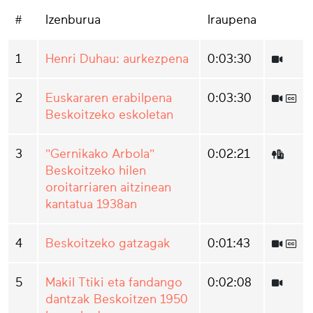
#
Izenburua
Iraupena
1
Henri Duhau: aurkezpena
0:03:30
2
Euskararen erabilpena
0:03:30
Beskoitzeko eskoletan
3
"Gernikako Arbola"
0:02:21
Beskoitzeko hilen
oroitarriaren aitzinean
kantatua 1938an
4
Beskoitzeko gatzagak
0:01:43
5
Makil Ttiki eta fandango
0:02:08
dantzak Beskoitzen 1950