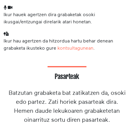
Ikur hauek agertzen dira grabaketak osoki
ikusgai/entzungai direlarik atari honetan.
Ikur hau agertzen da hitzordua hartu behar denean
grabaketa ikusteko gure
kontsultagunean
.
Pasarteak
Batzutan grabaketa bat zatikatzen da, osoki
edo partez. Zati horiek pasarteak dira.
Hemen daude lekukoaren grabaketetan
oinarrituz sortu diren pasarteak.