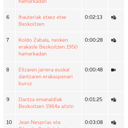
hamarkadan
6
Ihauteriak etxez etxe
0:02:13
Beskoitzen
7
Koldo Zabala, nesken
0:00:28
erakasle Beskoitzen 1950
hamarkadan
8
Elizaren jarrera euskal
0:00:48
dantzaren erakaspenari
buruz
9
Dantza emanaldiak
0:01:25
Beskoitzen 1964a aitzin
10
Jean Nesprias eta
0:03:08