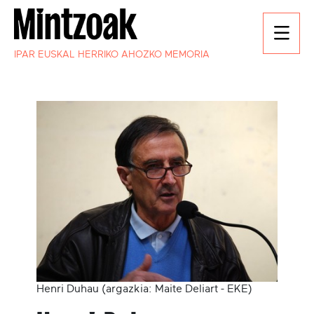
IPAR EUSKAL HERRIKO AHOZKO MEMORIA
Henri Duhau (argazkia: Maite Deliart - EKE)