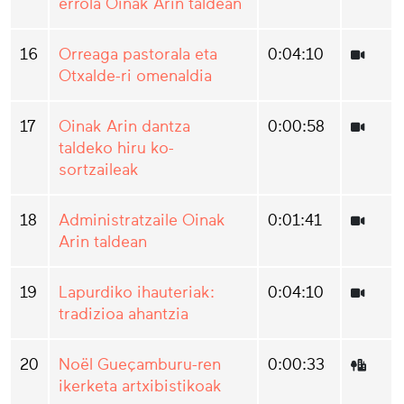
errola Oinak Arin taldean
16
Orreaga pastorala eta
0:04:10
Otxalde-ri omenaldia
17
Oinak Arin dantza
0:00:58
taldeko hiru ko-
sortzaileak
18
Administratzaile Oinak
0:01:41
Arin taldean
19
Lapurdiko ihauteriak:
0:04:10
tradizioa ahantzia
20
Noël Gueçamburu-ren
0:00:33
ikerketa artxibistikoak