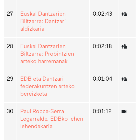
27
Euskal Dantzarien
0:02:43
Biltzarra: Dantzari
aldizkaria
28
Euskal Dantzarien
0:02:18
Biltzarra: Probintzien
arteko harremanak
29
EDB eta Dantzari
0:01:04
federakuntzen arteko
bereizketa
30
Paul Rocca-Serra
0:01:12
Legarralde, EDBko lehen
lehendakaria