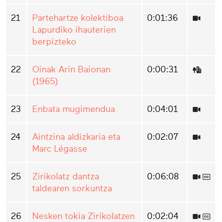
21
Partehartze kolektiboa
0:01:36
Lapurdiko ihauterien
berpizteko
22
Oinak Arin Baionan
0:00:31
(1965)
23
Enbata mugimendua
0:04:01
24
Aintzina aldizkaria eta
0:02:07
Marc Légasse
25
Zirikolatz dantza
0:06:08
taldearen sorkuntza
26
Nesken tokia Zirikolatzen
0:02:04