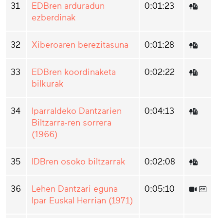
31
EDBren arduradun
0:01:23
ezberdinak
32
Xiberoaren berezitasuna
0:01:28
33
EDBren koordinaketa
0:02:22
bilkurak
34
Iparraldeko Dantzarien
0:04:13
Biltzarra-ren sorrera
(1966)
35
IDBren osoko biltzarrak
0:02:08
36
Lehen Dantzari eguna
0:05:10
Ipar Euskal Herrian (1971)