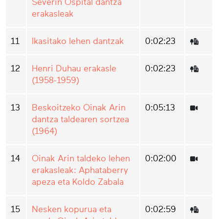
Séverin Ospital dantza
erakasleak
11
Ikasitako lehen dantzak
0:02:23
12
Henri Duhau erakasle
0:02:23
(1958-1959)
13
Beskoitzeko Oinak Arin
0:05:13
dantza taldearen sortzea
(1964)
14
Oinak Arin taldeko lehen
0:02:00
erakasleak: Aphataberry
apeza eta Koldo Zabala
15
Nesken kopurua eta
0:02:59