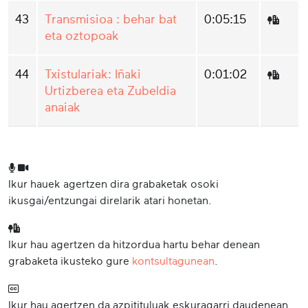
43
Transmisioa : behar bat
0:05:15
eta oztopoak
44
Txistulariak: Iñaki
0:01:02
Urtizberea eta Zubeldia
anaiak
Ikur hauek agertzen dira grabaketak osoki
ikusgai/entzungai direlarik atari honetan.
Ikur hau agertzen da hitzordua hartu behar denean
grabaketa ikusteko gure
kontsultagunean
.
Ikur hau agertzen da azpitituluak eskuragarri daudenean.