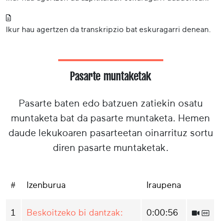
Ikur hau agertzen da transkripzio bat eskuragarri denean.
Pasarte muntaketak
Pasarte baten edo batzuen zatiekin osatu
muntaketa bat da pasarte muntaketa. Hemen
daude lekukoaren pasarteetan oinarrituz sortu
diren pasarte muntaketak.
#
Izenburua
Iraupena
1
Beskoitzeko bi dantzak:
0:00:56