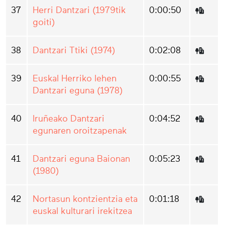
37
Herri Dantzari (1979tik
0:00:50
goiti)
38
Dantzari Ttiki (1974)
0:02:08
39
Euskal Herriko lehen
0:00:55
Dantzari eguna (1978)
40
Iruñeako Dantzari
0:04:52
egunaren oroitzapenak
41
Dantzari eguna Baionan
0:05:23
(1980)
42
Nortasun kontzientzia eta
0:01:18
euskal kulturari irekitzea