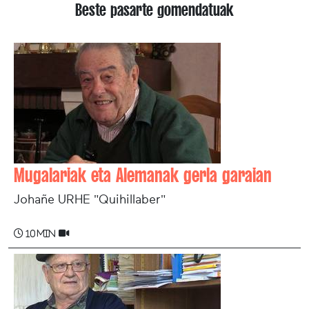
Beste pasarte gomendatuak
Mugalariak eta Alemanak gerla garaian
Johañe URHE "Quihillaber"
10 min