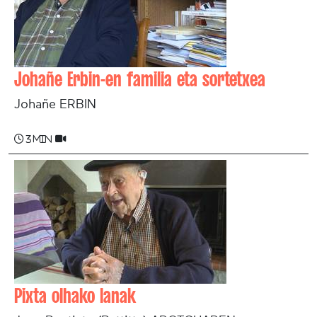
Johañe Erbin-en familia eta sortetxea
Johañe ERBIN
3 min
Pixta olhako lanak