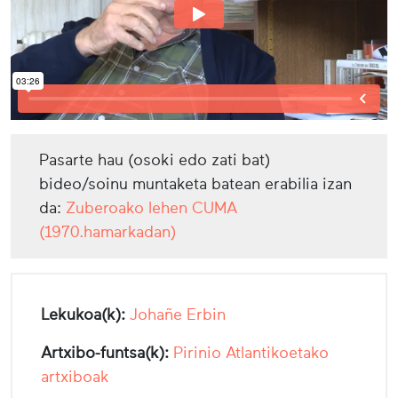
Pasarte hau (osoki edo zati bat)
bideo/soinu muntaketa batean erabilia izan
da:
Zuberoako lehen CUMA
(1970.hamarkadan)
Lekukoa(k):
Johañe Erbin
Artxibo-funtsa(k):
Pirinio Atlantikoetako
artxiboak