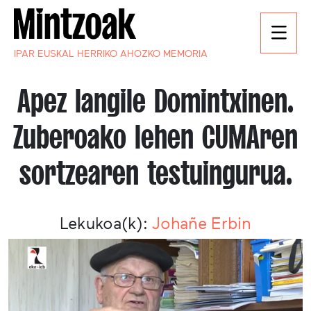
IPAR EUSKAL HERRIKO AHOZKO MEMORIA
Apez langile Domintxinen.
Zuberoako lehen CUMAren
sortzearen testuingurua.
Lekukoa(k):
Johañe Erbin