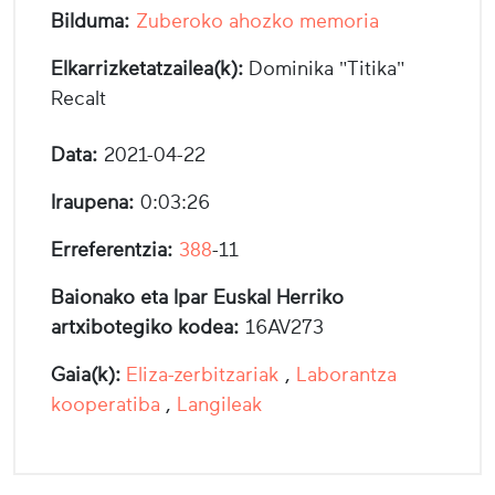
Bilduma:
Zuberoko ahozko memoria
Elkarrizketatzailea(k):
Dominika "Titika"
Recalt
Data:
2021-04-22
Iraupena:
0:03:26
Erreferentzia:
388
-11
Baionako eta Ipar Euskal Herriko
artxibotegiko kodea:
16AV273
Gaia(k):
Eliza-zerbitzariak
,
Laborantza
kooperatiba
,
Langileak