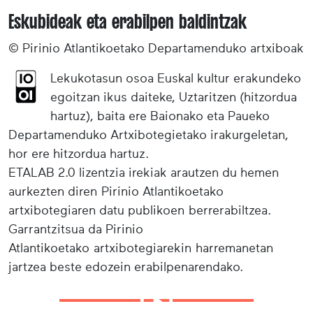
Eskubideak eta erabilpen baldintzak
© Pirinio Atlantikoetako Departamenduko artxiboak
Lekukotasun osoa Euskal kultur erakundeko
egoitzan ikus daiteke, Uztaritzen (hitzordua
hartuz), baita ere Baionako eta Paueko
Departamenduko Artxibotegietako irakurgeletan,
hor ere hitzordua hartuz.
ETALAB 2.0 lizentzia irekiak arautzen du hemen
aurkezten diren Pirinio Atlantikoetako
artxibotegiaren datu publikoen berrerabiltzea.
Garrantzitsua da Pirinio
Atlantikoetako artxibotegiarekin harremanetan
jartzea beste edozein erabilpenarendako.