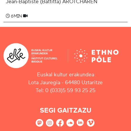
Jean-Baptiste (Battitta) AROTCHAREN
6 min
Euskal kultur erakundea
Lota Jauregia - 64480 Uztaritze
Tel: 0 (033)5 59 93 25 25
SEGI GAITZAZU