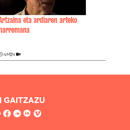
Artzaina eta ardiaren arteko
harremana
Guillaume IRIGARAY
4 min
I GAITZAZU