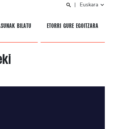
|
Euskara
ASUNAK BILATU
ETORRI GURE EGOITZARA
eki