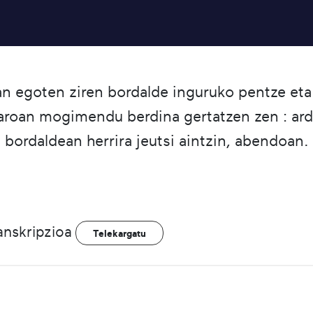
han egoten ziren bordalde inguruko pentze e
zaroan mogimendu berdina gertatzen zen : ardi
bordaldean herrira jeutsi aintzin, abendoan.
anskripzioa
Telekargatu