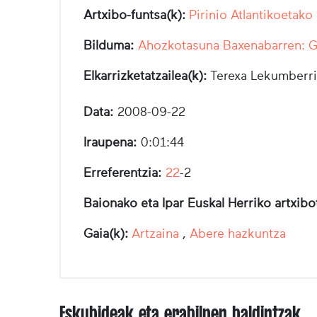
Artxibo-funtsa(k):
Pirinio Atlantikoetako
Bilduma:
Ahozkotasuna Baxenabarren: Ga
Elkarrizketatzailea(k):
Terexa Lekumberri
Data:
2008-09-22
Iraupena:
0:01:44
Erreferentzia:
22
-2
Baionako eta Ipar Euskal Herriko artxib
Gaia(k):
Artzaina
,
Abere hazkuntza
Eskubideak eta erabilpen baldintzak