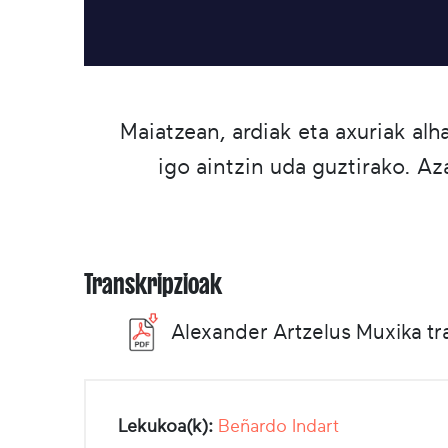
Maiatzean, ardiak eta axuriak al
igo aintzin uda guztirako. A
Transkripzioak
Alexander Artzelus Muxika tr
Lekukoa(k):
Beñardo Indart