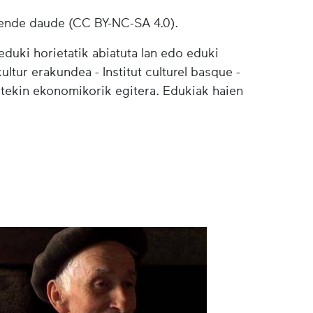
ende daude (CC BY-NC-SA 4.0).
duki horietatik abiatuta lan edo eduki
ultur erakundea - Institut culturel basque -
etekin ekonomikorik egitera. Edukiak haien