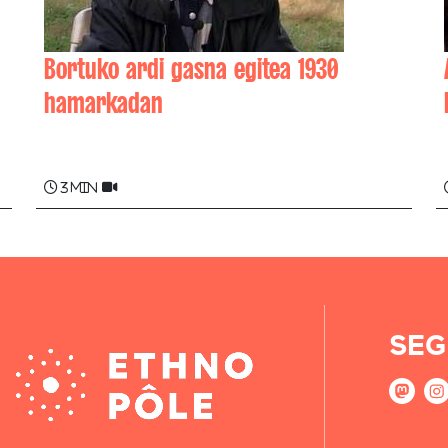
Bortuko ardi gasna egitea 1930
hamarkadan
Beñat URRUTY
3 min
SEG