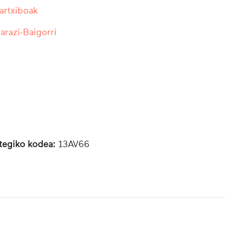
 artxiboak
razi-Baigorri
otegiko kodea:
13AV66