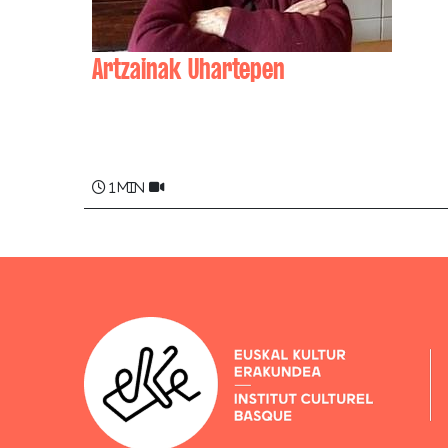
Artzainak Uhartepen
Flontxa HARISPE
1 min