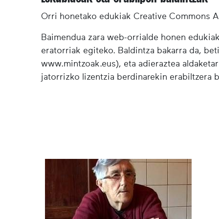
Orri honetako edukiak Creative Commons Ai
Baimendua zara web-orrialde honen edukiak (
eratorriak egiteko. Baldintza bakarra da, bet
www.mintzoak.eus), eta adieraztea aldaketar
jatorrizko lizentzia berdinarekin erabiltzera 