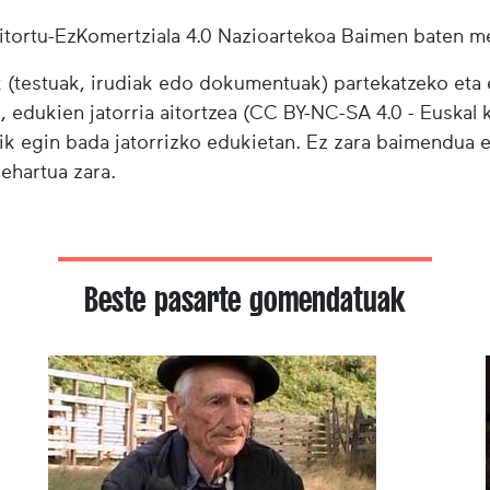
tortu-EzKomertziala 4.0 Nazioartekoa Baimen baten m
testuak, irudiak edo dokumentuak) partekatzeko eta e
i, edukien jatorria aitortzea (CC BY-NC-SA 4.0 - Euskal k
ik egin bada jatorrizko edukietan. Ez zara baimendua 
behartua zara.
Beste pasarte gomendatuak