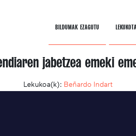
BILDUMAK EZAGUTU
LEKUKOT
ndiaren jabetzea emeki em
Lekukoa(k):
Beñardo Indart