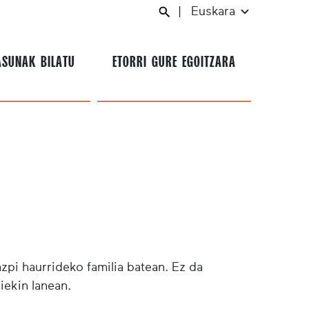
|
Euskara
ASUNAK BILATU
ETORRI GURE EGOITZARA
azpi haurrideko familia batean. Ez da
diekin lanean.