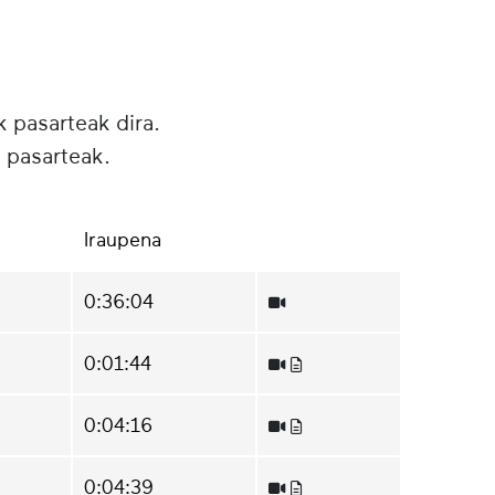
k pasarteak dira.
 pasarteak.
Iraupena
0:36:04
0:01:44
0:04:16
0:04:39