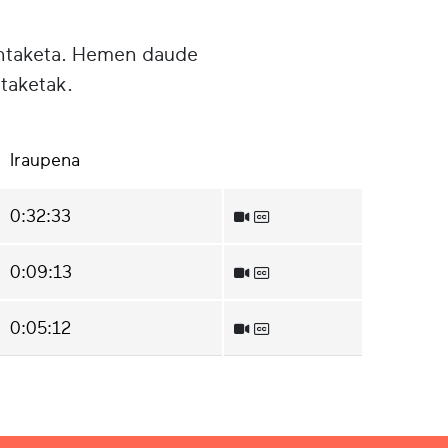
untaketa. Hemen daude
taketak.
Iraupena
0:32:33
0:09:13
0:05:12