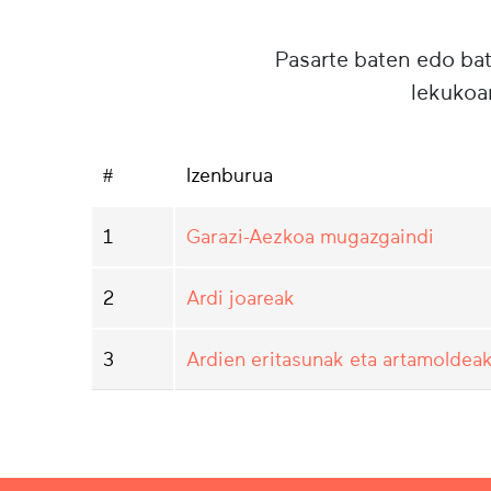
Pasarte baten edo ba
lekukoa
#
Izenburua
1
Garazi-Aezkoa mugazgaindi
2
Ardi joareak
3
Ardien eritasunak eta artamoldea