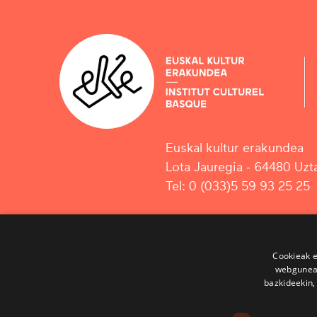
Euskal kultur erakundea
Lota Jauregia - 64480 Uzta
Tel: 0 (033)5 59 93 25 25
Cookieak e
webgunear
bazkideekin,