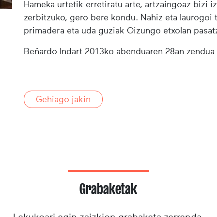
Hameka urtetik erretiratu arte, artzaingoaz bizi 
zerbitzuko, gero bere kondu. Nahiz eta laurogoi
primadera eta uda guziak Oizungo etxolan pasatz
Beñardo Indart 2013ko abenduaren 28an zendua 
Gehiago jakin
Grabaketak
Lekukoari egin zaizkion grabaketa zerrenda.