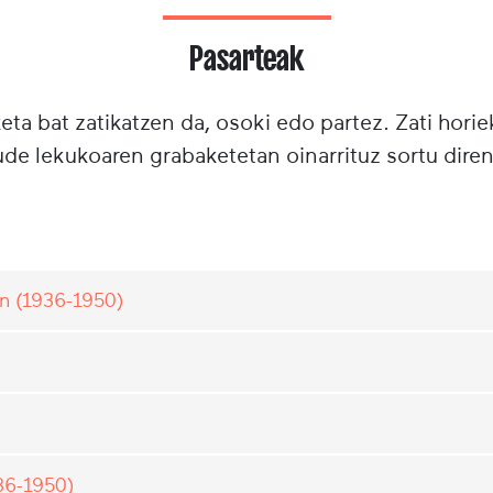
Pasarteak
ta bat zatikatzen da, osoki edo partez. Zati horie
e lekukoaren grabaketetan oinarrituz sortu diren
n (1936-1950)
36-1950)