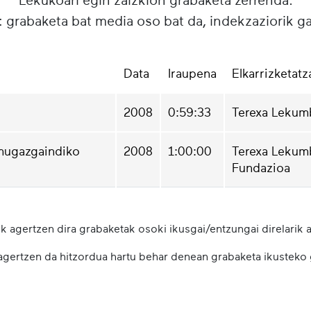
: grabaketa bat media oso bat da, indekzaziorik g
Data
Iraupena
Elkarrizketatz
2008
0:59:33
Terexa Lekum
 mugazgaindiko
2008
1:00:00
Terexa Lekumbe
Fundazioa
k agertzen dira grabaketak osoki ikusgai/entzungai direlarik a
 agertzen da hitzordua hartu behar denean grabaketa ikusteko