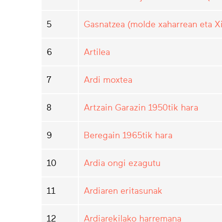
5
Gasnatzea (molde xaharrean eta 
6
Artilea
7
Ardi moxtea
8
Artzain Garazin 1950tik hara
9
Beregain 1965tik hara
10
Ardia ongi ezagutu
11
Ardiaren eritasunak
12
Ardiarekilako harremana