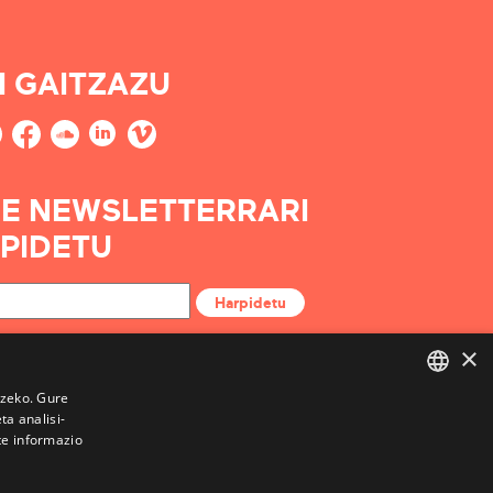
I GAITZAZU
E NEWSLETTERRARI
PIDETU
Harpidetu
×
tzeko. Gure
a analisi-
BASQUE
te informazio
FRENCH
SPANISH