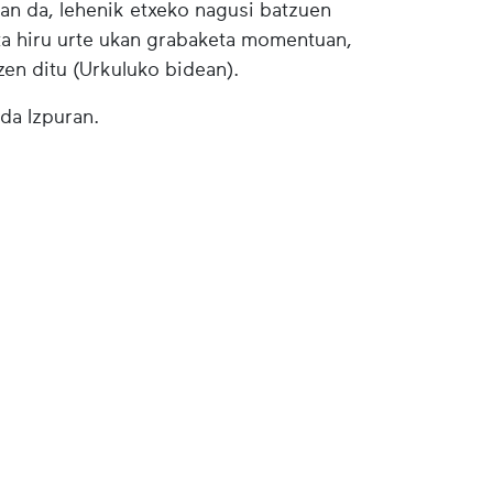
izan da, lehenik etxeko nagusi batzuen
 ta hiru urte ukan grabaketa momentuan,
en ditu (Urkuluko bidean).
da Izpuran.