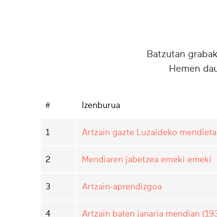
Batzutan grabake
Hemen daud
#
Izenburua
1
Artzain gazte Luzaideko mendieta
2
Mendiaren jabetzea emeki emeki
3
Artzain-aprendizgoa
4
Artzain baten janaria mendian (19