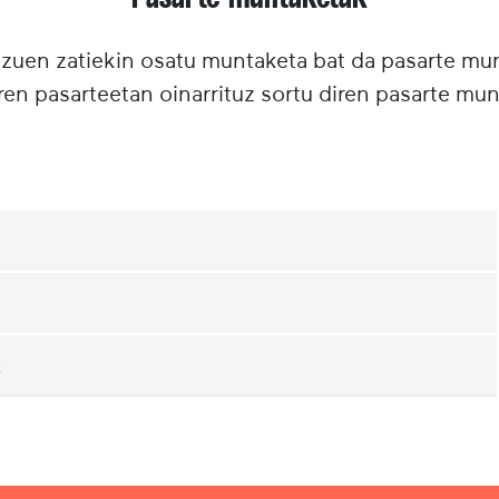
tzuen zatiekin osatu muntaketa bat da pasarte m
ren pasarteetan oinarrituz sortu diren pasarte mun
k