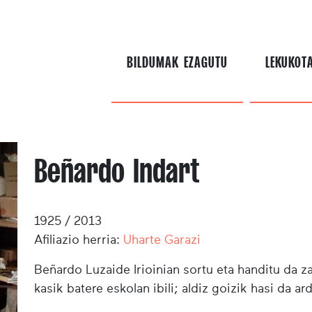
BILDUMAK EZAGUTU
LEKUKOT
Beñardo Indart
1925 / 2013
Afiliazio herria:
Uharte Garazi
Beñardo Luzaide Irioinian sortu eta handitu da z
kasik batere eskolan ibili; aldiz goizik hasi da ar