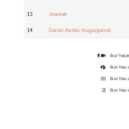
13
Joareak
14
Garazi-Aezko mugazgaindi
Ikur haue
Ikur hau
Ikur hau
Ikur hau 