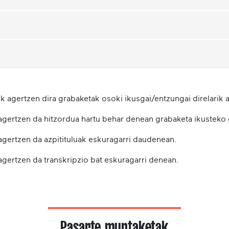
k agertzen dira grabaketak osoki ikusgai/entzungai direlarik a
 agertzen da hitzordua hartu behar denean grabaketa ikusteko
 agertzen da azpitituluak eskuragarri daudenean.
agertzen da transkripzio bat eskuragarri denean.
Pasarte muntaketak