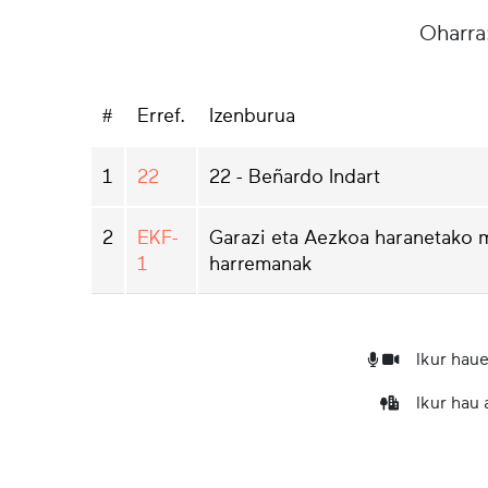
Oharra
#
Erref.
Izenburua
1
22
22 - Beñardo Indart
2
EKF-
Garazi eta Aezkoa haranetako
1
harremanak
Ikur haue
Ikur hau