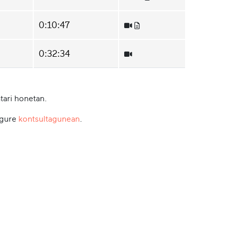
0:10:47
0:32:34
tari honetan.
 gure
kontsultagunean
.