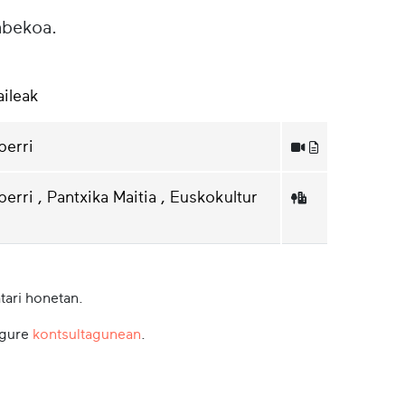
abekoa.
aileak
berri
rri , Pantxika Maitia , Euskokultur
tari honetan.
 gure
kontsultagunean
.