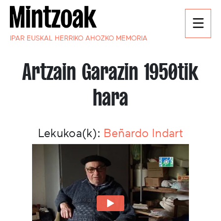
IPAR EUSKAL HERRIKO AHOZKO MEMORIA
Artzain Garazin 1950tik
hara
Lekukoa(k):
Beñardo Indart