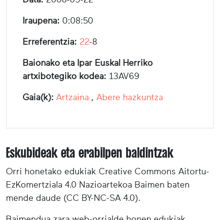
Iraupena:
0:08:50
Erreferentzia:
22
-8
Baionako eta Ipar Euskal Herriko
artxibotegiko kodea:
13AV69
Gaia(k):
Artzaina
,
Abere hazkuntza
Eskubideak eta erabilpen baldintzak
Orri honetako edukiak Creative Commons Aitortu-
EzKomertziala 4.0 Nazioartekoa Baimen baten
mende daude (CC BY-NC-SA 4.0).
Baimendua zara web-orrialde honen edukiak