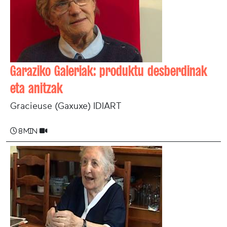
Garaziko Galeriak: produktu desberdinak
eta anitzak
Gracieuse (Gaxuxe) IDIART
8 min