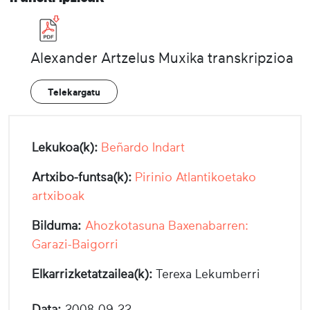
Alexander Artzelus Muxika transkripzioa
Telekargatu
Lekukoa(k):
Beñardo Indart
Artxibo-funtsa(k):
Pirinio Atlantikoetako
artxiboak
Bilduma:
Ahozkotasuna Baxenabarren:
Garazi-Baigorri
Elkarrizketatzailea(k):
Terexa Lekumberri
Data:
2008-09-22