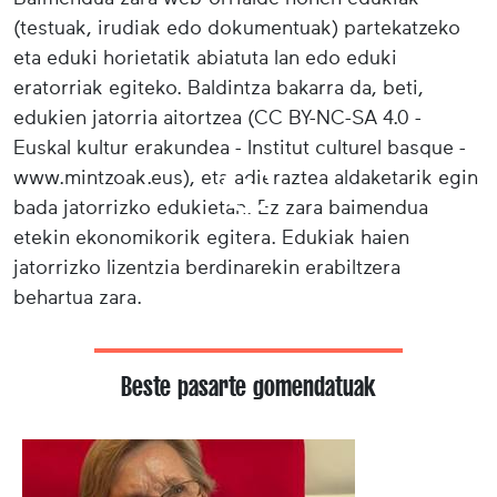
(testuak, irudiak edo dokumentuak) partekatzeko
eta eduki horietatik abiatuta lan edo eduki
eratorriak egiteko. Baldintza bakarra da, beti,
edukien jatorria aitortzea (CC BY-NC-SA 4.0 -
Euskal kultur erakundea - Institut culturel basque -
www.mintzoak.eus), eta adieraztea aldaketarik egin
bada jatorrizko edukietan. Ez zara baimendua
etekin ekonomikorik egitera. Edukiak haien
jatorrizko lizentzia berdinarekin erabiltzera
behartua zara.
Beste pasarte gomendatuak