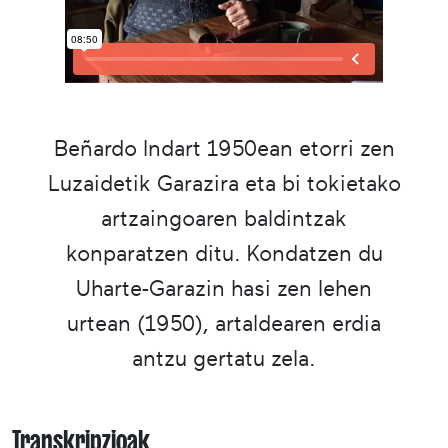
Beñardo Indart 1950ean etorri zen
Luzaidetik Garazira eta bi tokietako
artzaingoaren baldintzak
konparatzen ditu. Kondatzen du
Uharte-Garazin hasi zen lehen
urtean (1950), artaldearen erdia
antzu gertatu zela.
Transkripzioak