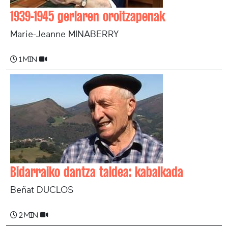
1939-1945 gerlaren oroitzapenak
Marie-Jeanne MINABERRY
1 min
Bidarraiko dantza taldea: kabalkada
Beñat DUCLOS
2 min