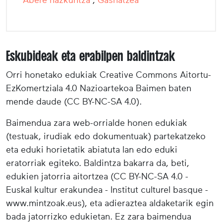
Eskubideak eta erabilpen baldintzak
Orri honetako edukiak Creative Commons Aitortu-
EzKomertziala 4.0 Nazioartekoa Baimen baten
mende daude (CC BY-NC-SA 4.0).
Baimendua zara web-orrialde honen edukiak
(testuak, irudiak edo dokumentuak) partekatzeko
eta eduki horietatik abiatuta lan edo eduki
eratorriak egiteko. Baldintza bakarra da, beti,
edukien jatorria aitortzea (CC BY-NC-SA 4.0 -
Euskal kultur erakundea - Institut culturel basque -
www.mintzoak.eus), eta adieraztea aldaketarik egin
bada jatorrizko edukietan. Ez zara baimendua