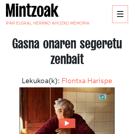
IPAR EUSKAL HERRIKO AHOZKO MEMORIA
Gasna onaren segeretu
zenbait
Lekukoa(k):
Flontxa Harispe