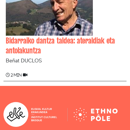
Bidarraiko dantza taldea: ateraldiak eta
antolakuntza
Beñat DUCLOS
2 min