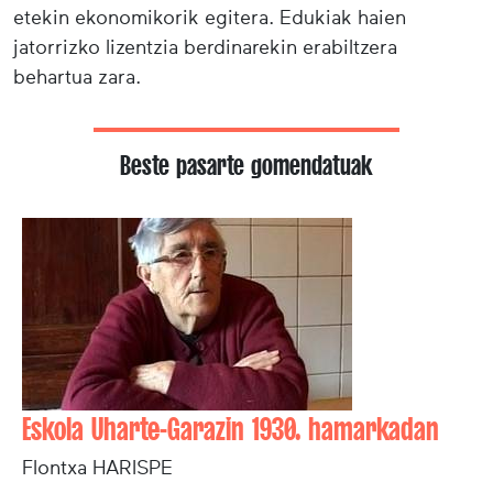
etekin ekonomikorik egitera. Edukiak haien
jatorrizko lizentzia berdinarekin erabiltzera
behartua zara.
Beste pasarte gomendatuak
Eskola Uharte-Garazin 1930. hamarkadan
Flontxa HARISPE