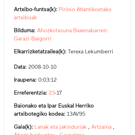
Artxibo-funtsa(k):
Pirinio Atlantikoetako
artxiboak
Bilduma:
Ahozkotasuna Baxenabarren:
Garazi-Baigorri
Elkarrizketatzailea(k):
Terexa Lekumberri
Data:
2008-10-10
Iraupena:
0:03:12
Erreferentzia:
23
-17
Baionako eta Ipar Euskal Herriko
artxibotegiko kodea:
13AV95
Gaia(k):
Lanak eta jakinduriak
,
Artzaina
,
Abere hazkuntza
,
Gasnatzea