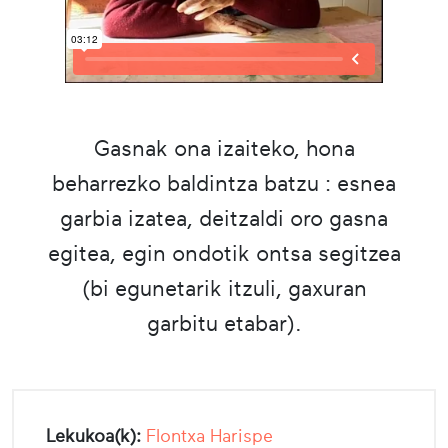
Gasnak ona izaiteko, hona
beharrezko baldintza batzu : esnea
garbia izatea, deitzaldi oro gasna
egitea, egin ondotik ontsa segitzea
(bi egunetarik itzuli, gaxuran
garbitu etabar).
Lekukoa(k):
Flontxa Harispe