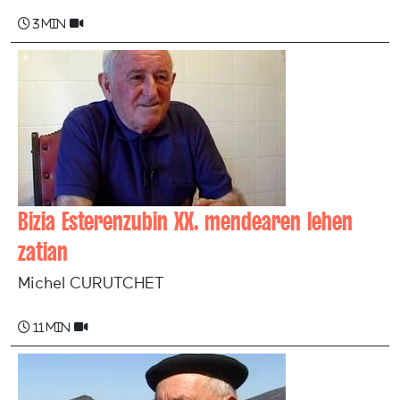
3 min
Bizia Esterenzubin XX. mendearen lehen
zatian
Michel CURUTCHET
11 min