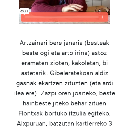
Artzainari bere janaria (besteak
beste ogi eta arto irina) astoz
eramaten zioten, kakoletan, bi
astetarik. Gibeleratekoan aldiz
gasnak ekartzen zituzten (eta ardi
ilea ere). Zazpi oren joaiteko, beste
hainbeste jiteko behar zituen
Flontxak bortuko itzulia egiteko.
Aixpuruan, batzutan kartierreko 3