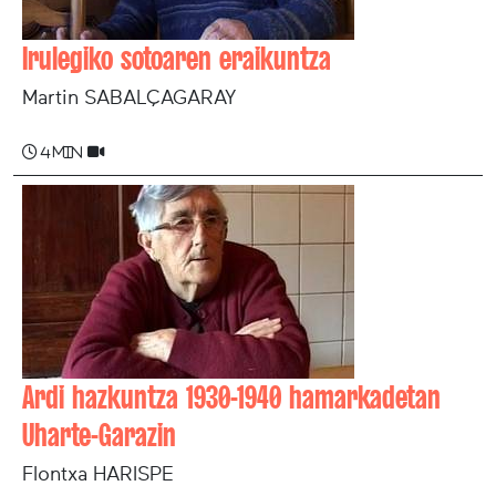
Irulegiko sotoaren eraikuntza
Martin SABALÇAGARAY
4 min
Ardi hazkuntza 1930-1940 hamarkadetan
Uharte-Garazin
Flontxa HARISPE