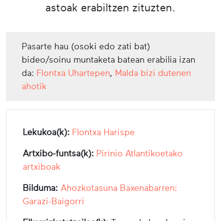
astoak erabiltzen zituzten.
Pasarte hau (osoki edo zati bat)
bideo/soinu muntaketa batean erabilia izan
da:
Flontxa Uhartepen
,
Malda bizi dutenen
ahotik
Lekukoa(k):
Flontxa Harispe
Artxibo-funtsa(k):
Pirinio Atlantikoetako
artxiboak
Bilduma:
Ahozkotasuna Baxenabarren:
Garazi-Baigorri