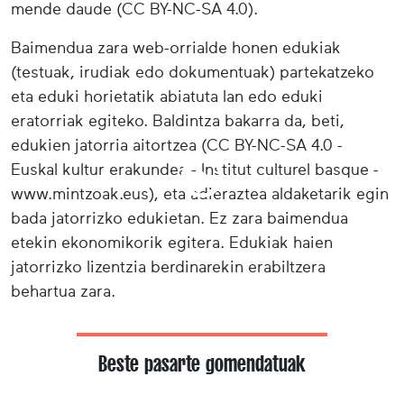
mende daude (CC BY-NC-SA 4.0).
Baimendua zara web-orrialde honen edukiak
(testuak, irudiak edo dokumentuak) partekatzeko
eta eduki horietatik abiatuta lan edo eduki
eratorriak egiteko. Baldintza bakarra da, beti,
edukien jatorria aitortzea (CC BY-NC-SA 4.0 -
Euskal kultur erakundea - Institut culturel basque -
www.mintzoak.eus), eta adieraztea aldaketarik egin
bada jatorrizko edukietan. Ez zara baimendua
etekin ekonomikorik egitera. Edukiak haien
jatorrizko lizentzia berdinarekin erabiltzera
behartua zara.
Beste pasarte gomendatuak