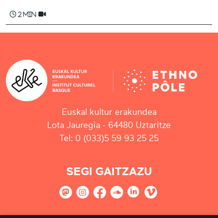
2 min
Euskal kultur erakundea
Lota Jauregia - 64480 Uztaritze
Tel: 0 (033)5 59 93 25 25
SEGI GAITZAZU