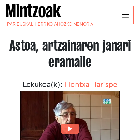
IPAR EUSKAL HERRIKO AHOZKO MEMORIA
Astoa, artzainaren janari
eramaile
Lekukoa(k):
Flontxa Harispe