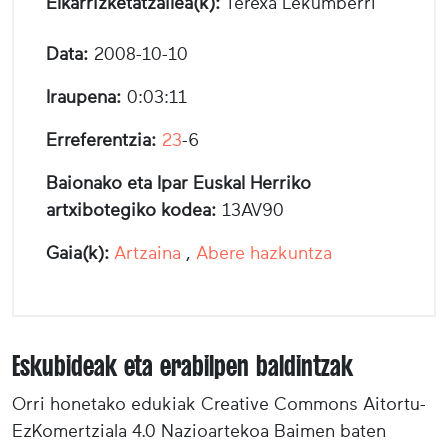
Elkarrizketatzailea(k):
Terexa Lekumberri
Data:
2008-10-10
Iraupena:
0:03:11
Erreferentzia:
23
-6
Baionako eta Ipar Euskal Herriko
artxibotegiko kodea:
13AV90
Gaia(k):
Artzaina
,
Abere hazkuntza
Eskubideak eta erabilpen baldintzak
Orri honetako edukiak Creative Commons Aitortu-
EzKomertziala 4.0 Nazioartekoa Baimen baten