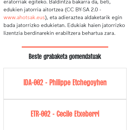
eratorriak egiteko. Baldintza bakarra da, beti,
edukien jatorria aitortzea (CC BY-SA 2.0 -
www.ahotsak.eus
), eta adieraztea aldaketarik egin
bada jatorrizko edukietan. Edukiak haien jatorrizko
lizentzia berdinarekin erabiltzera behartua zara.
Beste grabaketa gomendatuak
IDA-002 - Philippe Etchegoyhen
ETR-002 - Cecile Etxeberri