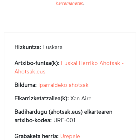
harremanetan
.
Hizkuntza:
Euskara
Artxibo-funtsa(k):
Euskal Herriko Ahotsak -
Ahotsak.eus
Bilduma:
Iparraldeko ahotsak
Elkarrizketatzailea(k):
Xan Aire
Badihardugu (ahotsak.eus) elkartearen
artxibo-kodea:
URE-001
Grabaketa herria:
Urepele