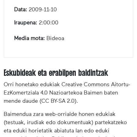
Data:
2009-11-10
Iraupena:
2:00:00
Media mota:
Bideoa
Eskubideak eta erabilpen baldintzak
Orri honetako edukiak Creative Commons Aitortu-
EzKomertziala 4.0 Nazioartekoa Baimen baten
mende daude (CC BY-SA 2.0).
Baimendua zara web-orrialde honen edukiak
(testuak, irudiak edo dokumentuak) partekatzeko
eta eduki horietatik abiatuta lan edo eduki