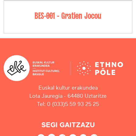
BES-001 - Gratien Jocou
Euskal kultur erakundea
Lota Jauregia - 64480 Uztaritze
Tel: 0 (033)5 59 93 25 25
SEGI GAITZAZU