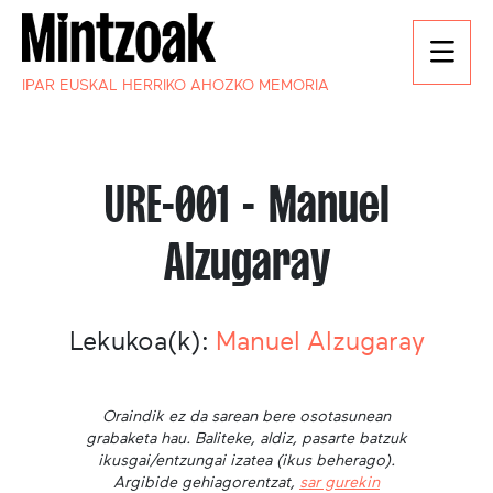
IPAR EUSKAL HERRIKO AHOZKO MEMORIA
URE-001 - Manuel
Alzugaray
Lekukoa(k):
Manuel Alzugaray
Oraindik ez da sarean bere osotasunean
grabaketa hau. Baliteke, aldiz, pasarte batzuk
ikusgai/entzungai izatea (ikus beherago).
Argibide gehiagorentzat,
sar gurekin