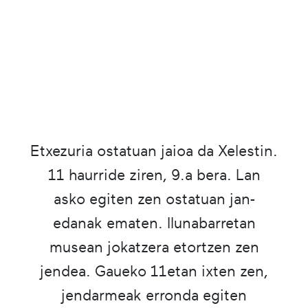
Etxezuria ostatuan jaioa da Xelestin.
11 haurride ziren, 9.a bera. Lan
asko egiten zen ostatuan jan-
edanak ematen. Ilunabarretan
musean jokatzera etortzen zen
jendea. Gaueko 11etan ixten zen,
jendarmeak erronda egiten