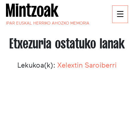
IPAR EUSKAL HERRIKO AHOZKO MEMORIA
Etxezuria ostatuko lanak
Lekukoa(k):
Xelextin Saroiberri