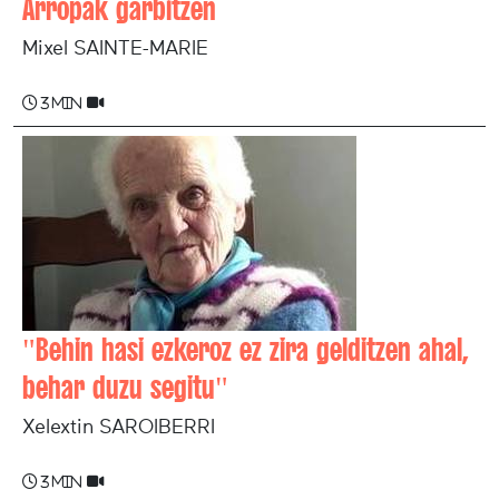
Arropak garbitzen
Mixel SAINTE-MARIE
3 min
"Behin hasi ezkeroz ez zira gelditzen ahal,
behar duzu segitu"
Xelextin SAROIBERRI
3 min