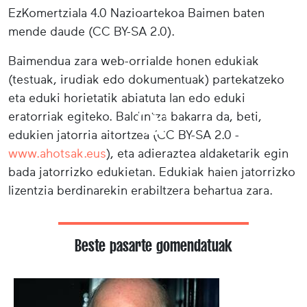
EzKomertziala 4.0 Nazioartekoa Baimen baten
mende daude (CC BY-SA 2.0).
Baimendua zara web-orrialde honen edukiak
(testuak, irudiak edo dokumentuak) partekatzeko
eta eduki horietatik abiatuta lan edo eduki
eratorriak egiteko. Baldintza bakarra da, beti,
edukien jatorria aitortzea (CC BY-SA 2.0 -
www.ahotsak.eus
), eta adieraztea aldaketarik egin
bada jatorrizko edukietan. Edukiak haien jatorrizko
lizentzia berdinarekin erabiltzera behartua zara.
Beste pasarte gomendatuak