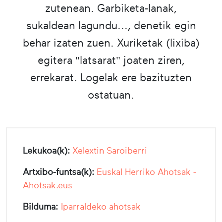
zutenean. Garbiketa-lanak,
sukaldean lagundu..., denetik egin
behar izaten zuen. Xuriketak (lixiba)
egitera "latsarat" joaten ziren,
errekarat. Logelak ere bazituzten
ostatuan.
Lekukoa(k):
Xelextin Saroiberri
Artxibo-funtsa(k):
Euskal Herriko Ahotsak -
Ahotsak.eus
Bilduma:
Iparraldeko ahotsak