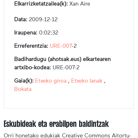
Elkarrizketatzailea(k):
Xan Aire
Data:
2009-12-12
Iraupena:
0:02:32
Erreferentzia:
URE-007
-2
Badihardugu (ahotsak.eus) elkartearen
artxibo-kodea:
URE-007-2
Gaia(k):
Etxeko giroa
,
Etxeko lanak
,
Bokata
Eskubideak eta erabilpen baldintzak
Orri honetako edukiak Creative Commons Aitortu-