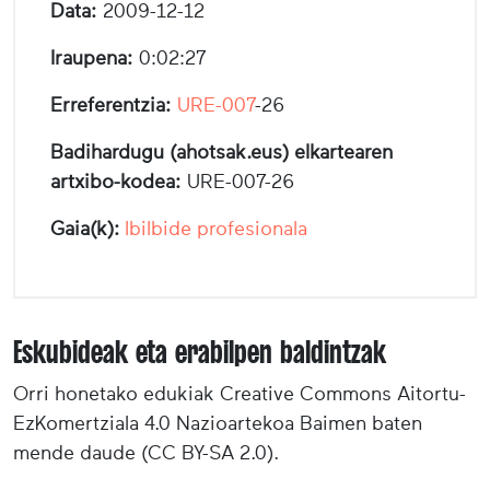
Data:
2009-12-12
Iraupena:
0:02:27
Erreferentzia:
URE-007
-26
Badihardugu (ahotsak.eus) elkartearen
artxibo-kodea:
URE-007-26
Gaia(k):
Ibilbide profesionala
Eskubideak eta erabilpen baldintzak
Orri honetako edukiak Creative Commons Aitortu-
EzKomertziala 4.0 Nazioartekoa Baimen baten
mende daude (CC BY-SA 2.0).