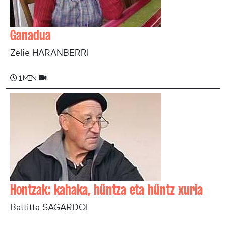
Ganadua
Zelie HARANBERRI
1 min
Hontzak: kahaka, hüntza eta hüntz xuria
Battitta SAGARDOI