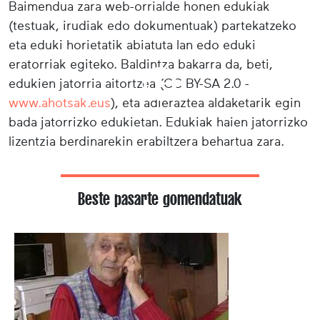
Baimendua zara web-orrialde honen edukiak
(testuak, irudiak edo dokumentuak) partekatzeko
eta eduki horietatik abiatuta lan edo eduki
eratorriak egiteko. Baldintza bakarra da, beti,
edukien jatorria aitortzea (CC BY-SA 2.0 -
www.ahotsak.eus
), eta adieraztea aldaketarik egin
bada jatorrizko edukietan. Edukiak haien jatorrizko
lizentzia berdinarekin erabiltzera behartua zara.
Beste pasarte gomendatuak