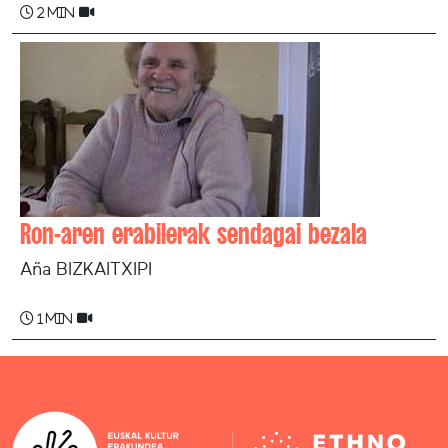
2 min
Ron-aren erabilerak sendagai bezala
Aña BIZKAITXIPI
1 min