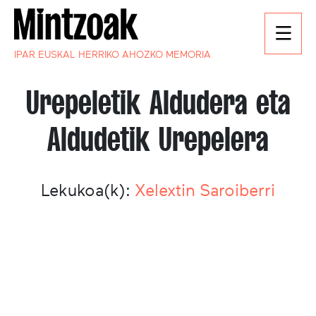
IPAR EUSKAL HERRIKO AHOZKO MEMORIA
Urepeletik Aldudera eta
Aldudetik Urepelera
Lekukoa(k):
Xelextin Saroiberri