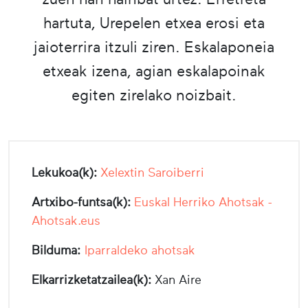
hartuta, Urepelen etxea erosi eta
jaioterrira itzuli ziren. Eskalaponeia
etxeak izena, agian eskalapoinak
egiten zirelako noizbait.
Lekukoa(k):
Xelextin Saroiberri
Artxibo-funtsa(k):
Euskal Herriko Ahotsak -
Ahotsak.eus
Bilduma:
Iparraldeko ahotsak
Elkarrizketatzailea(k):
Xan Aire