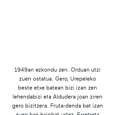
1949an ezkondu zen. Orduan utzi
zuen ostatua. Gero, Urepeleko
beste etxe batean bizi izan zen
lehendabizi eta Aldudera joan ziren
gero bizitzera. Fruta-denda bat izan
zuen han hainbat urtez. Erretreta