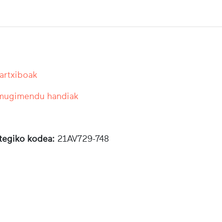
 artxiboak
 mugimendu handiak
otegiko kodea:
21AV729-748