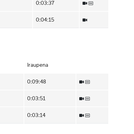
0:03:37
0:04:15
Iraupena
0:09:48
0:03:51
0:03:14