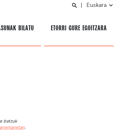
|
Euskara
ASUNAK BILATU
ETORRI GURE EGOITZARA
te batzuk
harremanetan
.