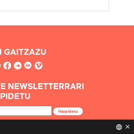
I GAITZAZU
E NEWSLETTERRARI
PIDETU
Harpidetu
×