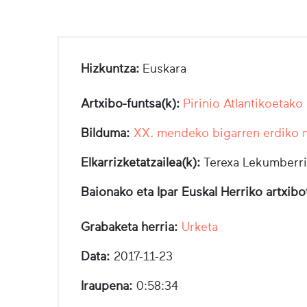
Hizkuntza:
Euskara
Artxibo-funtsa(k):
Pirinio Atlantikoetako
Bilduma:
XX. mendeko bigarren erdiko
Elkarrizketatzailea(k):
Terexa Lekumberri
Baionako eta Ipar Euskal Herriko artxib
Grabaketa herria:
Urketa
Data:
2017-11-23
Iraupena:
0:58:34