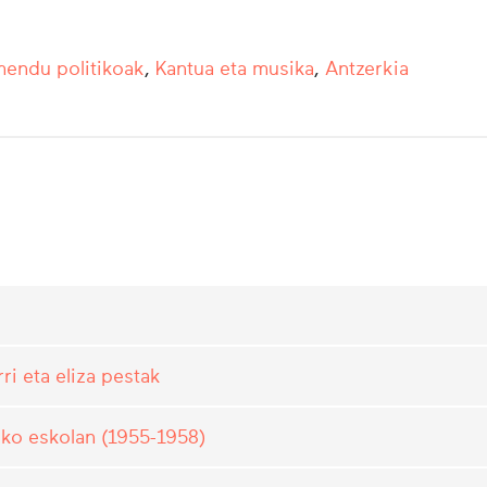
endu politikoak
,
Kantua eta musika
,
Antzerkia
ri eta eliza pestak
oko eskolan (1955-1958)