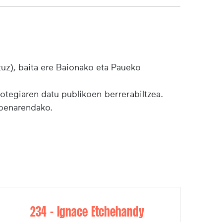
tuz), baita ere Baionako eta Paueko
botegiaren datu publikoen berrerabiltzea.
lpenarendako.
234 - Ignace Etchehandy