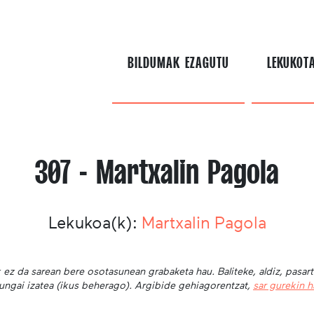
BILDUMAK EZAGUTU
LEKUKOT
307 - Martxalin Pagola
Lekukoa(k):
Martxalin Pagola
 ez da sarean bere osotasunean grabaketa hau. Baliteke, aldiz, pasar
ungai izatea (ikus beherago). Argibide gehiagorentzat,
sar gurekin 