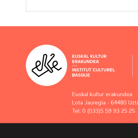
Euskal kultur erakundea
Lota Jauregia - 64480 Uzta
Tel: 0 (033)5 59 93 25 25