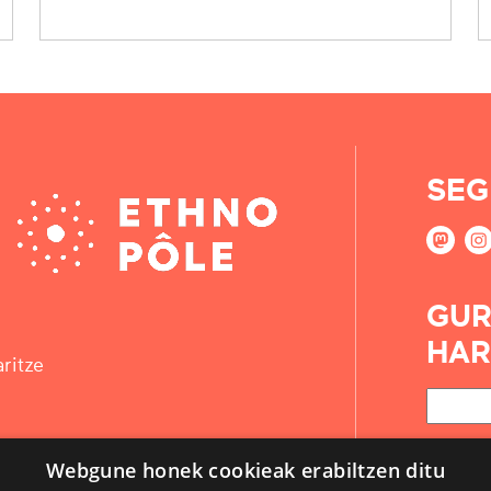
SEG
GUR
HAR
ritze
Webgune honek cookieak erabiltzen ditu