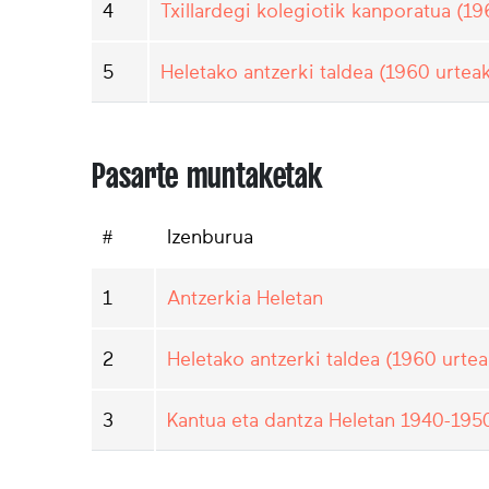
4
Txillardegi kolegiotik kanporatua (19
5
Heletako antzerki taldea (1960 urtea
Pasarte muntaketak
#
Izenburua
1
Antzerkia Heletan
2
Heletako antzerki taldea (1960 urtea
3
Kantua eta dantza Heletan 1940-19