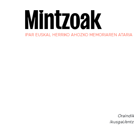
IPAR EUSKAL HERRIKO AHOZKO MEMORIAREN ATARIA
Oraindik
ikusgai/entz