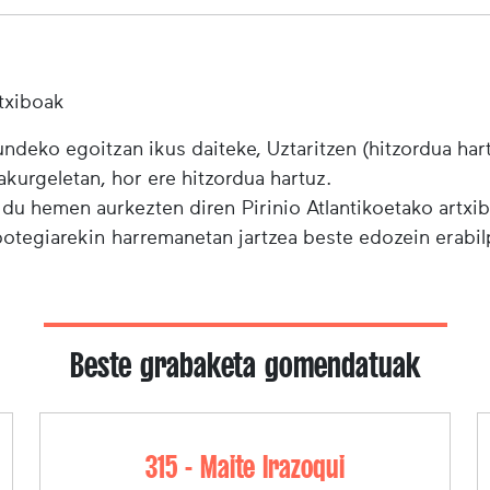
txiboak
ndeko egoitzan ikus daiteke, Uztaritzen (hitzordua har
urgeletan, hor ere hitzordua hartuz.
 du hemen aurkezten diren Pirinio Atlantikoetako artxi
ibotegiarekin harremanetan jartzea beste edozein erabi
Beste grabaketa gomendatuak
315 - Maite Irazoqui