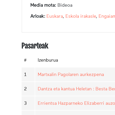
Media mota:
Bideoa
Arloak:
Euskara
,
Eskola irakasle
,
Engaiam
Pasarteak
#
Izenburua
1
Martxalin Pagolaren aurkezpena
2
Dantza eta kantua Heletan : Besta Ber
3
Errientsa Hazparneko Elizaberri auz