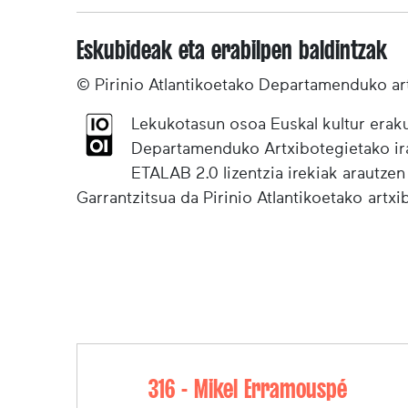
Eskubideak eta erabilpen baldintzak
© Pirinio Atlantikoetako Departamenduko ar
Lekukotasun osoa Euskal kultur eraku
Departamenduko Artxibotegietako irak
ETALAB 2.0 lizentzia irekiak arautzen
Garrantzitsua da Pirinio Atlantikoetako artx
316 - Mikel Erramouspé