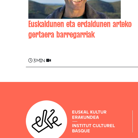
Euskaldunen eta erdaldunen arteko
gertaera barregarriak
Bettan HOQUI , Joana HOQUI
3 min