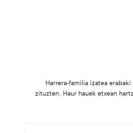
Harrera-familia izatea erabak
zituzten. Haur hauek etxean hartz