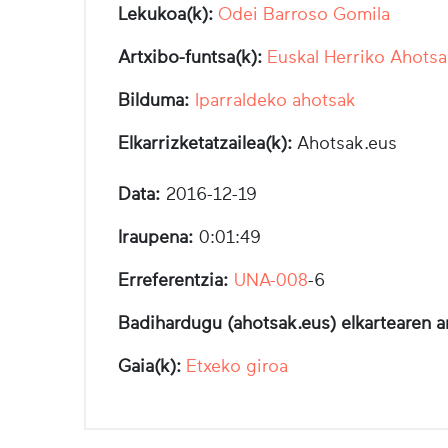
Lekukoa(k):
Odei Barroso Gomila
Artxibo-funtsa(k):
Euskal Herriko Ahotsa
Bilduma:
Iparraldeko ahotsak
Elkarrizketatzailea(k):
Ahotsak.eus
Data:
2016-12-19
Iraupena:
0:01:49
Erreferentzia:
UNA-008
-6
Badihardugu (ahotsak.eus) elkartearen a
Gaia(k):
Etxeko giroa