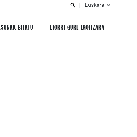
|
Euskara
ASUNAK BILATU
ETORRI GURE EGOITZARA