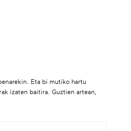
penarekin. Eta bi mutiko hartu
ak izaten baitira. Guztien artean,