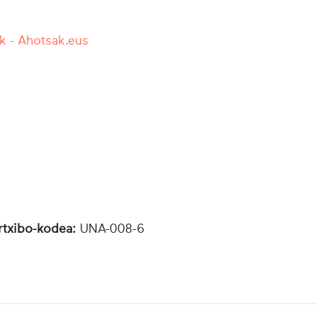
k - Ahotsak.eus
rtxibo-kodea:
UNA-008-6