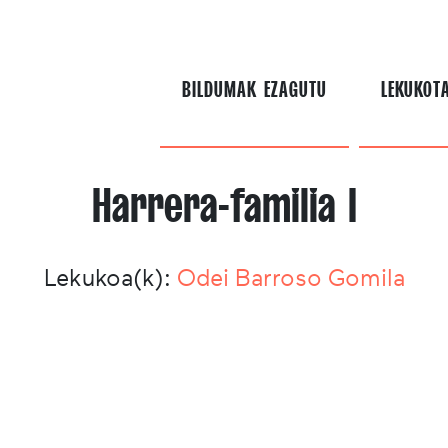
BILDUMAK EZAGUTU
LEKUKOT
Harrera-familia I
Lekukoa(k):
Odei Barroso Gomila