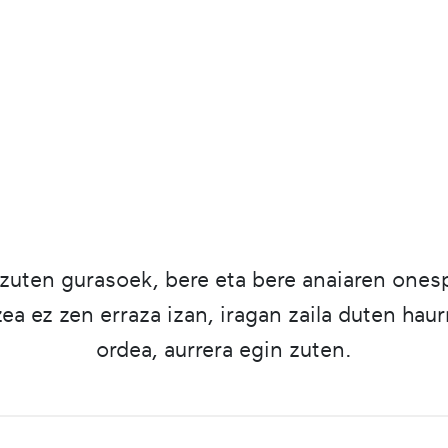
i zuten gurasoek, bere eta bere anaiaren ones
ea ez zen erraza izan, iragan zaila duten haurr
ordea, aurrera egin zuten.