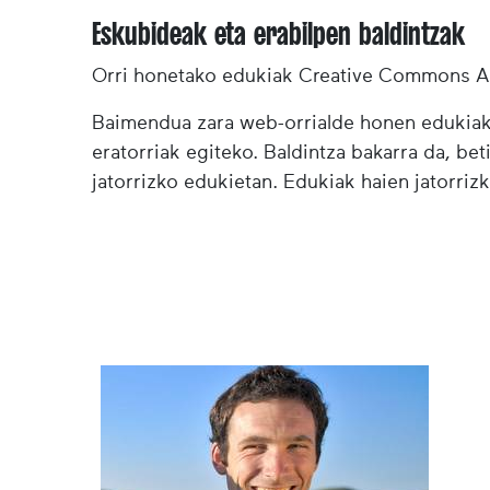
Eskubideak eta erabilpen baldintzak
Orri honetako edukiak Creative Commons Ai
Baimendua zara web-orrialde honen edukiak (
eratorriak egiteko. Baldintza bakarra da, bet
jatorrizko edukietan. Edukiak haien jatorrizk