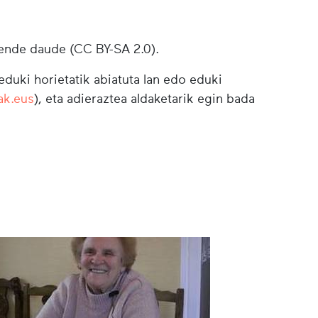
ende daude (CC BY-SA 2.0).
duki horietatik abiatuta lan edo eduki
ak.eus
), eta adieraztea aldaketarik egin bada