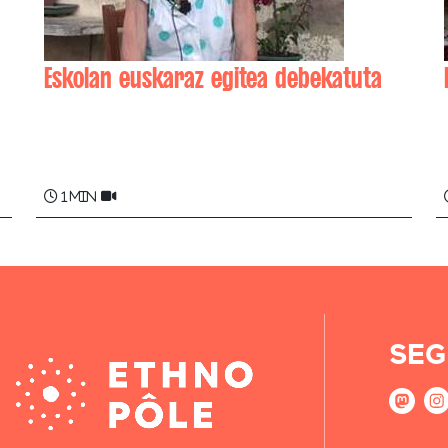
Eskolan euskaraz egitea debekatuta
Maddi BERTERREIX
1 min
SEG