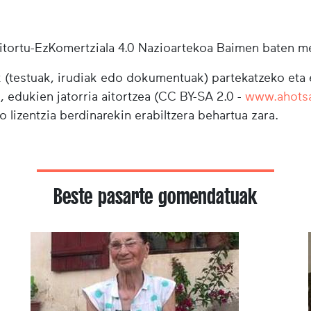
tortu-EzKomertziala 4.0 Nazioartekoa Baimen baten m
testuak, irudiak edo dokumentuak) partekatzeko eta e
i, edukien jatorria aitortzea (CC BY-SA 2.0 -
www.ahots
o lizentzia berdinarekin erabiltzera behartua zara.
Beste pasarte gomendatuak