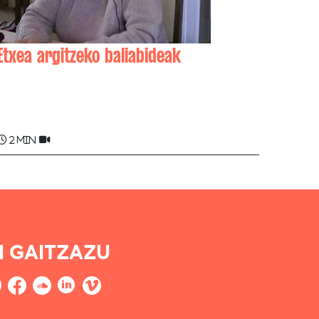
Etxea argitzeko baliabideak
Aña BIZKAITXIPI
2 min
I GAITZAZU