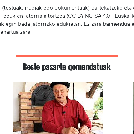
testuak, irudiak edo dokumentuak) partekatzeko eta e
i, edukien jatorria aitortzea (CC BY-NC-SA 4.0 - Euskal k
ik egin bada jatorrizko edukietan. Ez zara baimendua 
behartua zara.
Beste pasarte gomendatuak