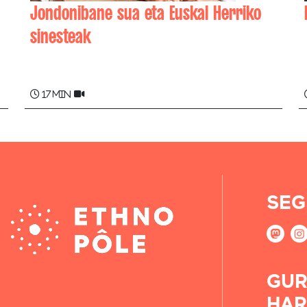
Jondonibane sua eta Euskal Herriko
sinesteak
Michel MENDIBIL
17 min
SEG
GUR
HAR