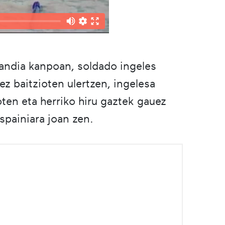
andia kanpoan, soldado ingeles
ez baitzioten ulertzen, ingelesa
oten eta herriko hiru gaztek gauez
spainiara joan zen.