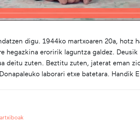
ondatzen digu. 1944ko martxoaren 20a, hotz h
e hegazkina eroririk laguntza galdez. Deusik 
 deitu zuten. Beztitu zuten, jaterat eman zi
onapaleuko laborari etxe batetara. Handik E
 artxiboak