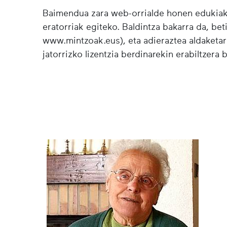
Baimendua zara web-orrialde honen edukiak (
eratorriak egiteko. Baldintza bakarra da, bet
www.mintzoak.eus), eta adieraztea aldaketar
jatorrizko lizentzia berdinarekin erabiltzera 