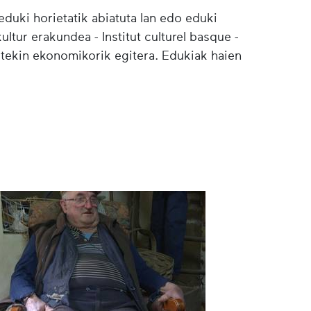
duki horietatik abiatuta lan edo eduki
ultur erakundea - Institut culturel basque -
etekin ekonomikorik egitera. Edukiak haien