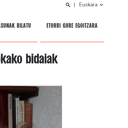
|
Euskara
ASUNAK BILATU
ETORRI GURE EGOITZARA
ekako bidaiak