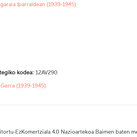
 garaia Iparraldean (1939-1945)
otegiko kodea:
12AV290
 Gerra (1939-1945)
tortu-EzKomertziala 4.0 Nazioartekoa Baimen baten m