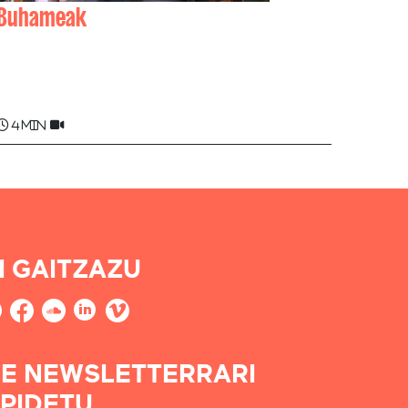
Buhameak
Beñat (Bernard) BERÇAITS
4 min
I GAITZAZU
E NEWSLETTERRARI
PIDETU