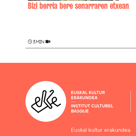
Bizi berria bere senarraren etxean
Dorothée MAILHARIN
3 min
Euskal kultur erakundea