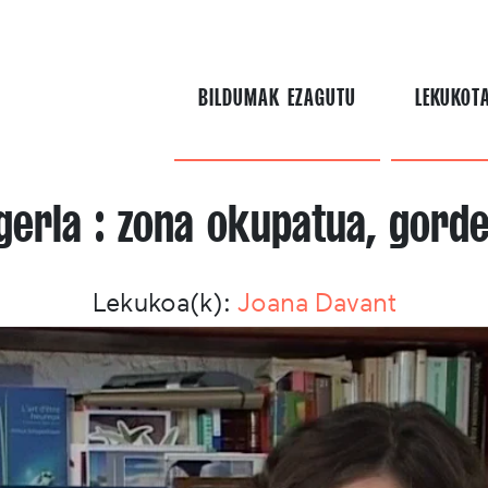
BILDUMAK EZAGUTU
LEKUKOT
gerla : zona okupatua, gord
Lekukoa(k):
Joana Davant