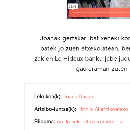
Joanak gertakari bat xeheki k
batek jo zuen etxeko atean, ber
zakien Le Hideux banku-jabe judua
gau eraman zuten D
Lekukoa(k):
Joana Davant
Artxibo-funtsa(k):
Pirinio Atlantikoetako
Bilduma:
Amikuzeko ahozko memoria