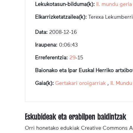
Lekukotasun-bilduma(k):
II. mundu gerla
Elkarrizketatzailea(k):
Terexa Lekumberri
Data:
2008-12-16
Iraupena:
0:06:43
Erreferentzia:
29
-15
Baionako eta Ipar Euskal Herriko artxib
Gaia(k):
Gertakari oroigarriak
,
II. Mundu
Eskubideak eta erabilpen baldintzak
Orri honetako edukiak Creative Commons Ai