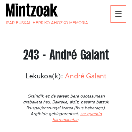
IPAR EUSKAL HERRIKO AHOZKO MEMORIA
243 - André Galant
Lekukoa(k):
André Galant
Oraindik ez da sarean bere osotasunean
grabaketa hau. Baliteke, aldiz, pasarte batzuk
ikusgai/entzungai izatea (ikus beherago).
Argibide gehiagorentzat,
sar gurekin
harremanetan
.