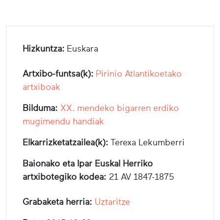
Hizkuntza:
Euskara
Artxibo-funtsa(k):
Pirinio Atlantikoetako
artxiboak
Bilduma:
XX. mendeko bigarren erdiko
mugimendu handiak
Elkarrizketatzailea(k):
Terexa Lekumberri
Baionako eta Ipar Euskal Herriko
artxibotegiko kodea:
21 AV 1847-1875
Grabaketa herria:
Uztaritze