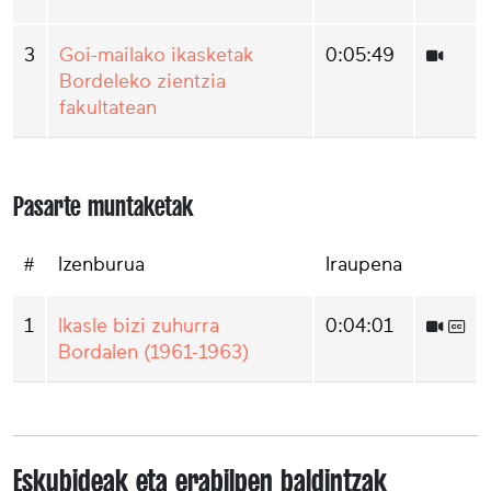
3
Goi-mailako ikasketak
0:05:49
Bordeleko zientzia
fakultatean
Pasarte muntaketak
#
Izenburua
Iraupena
1
Ikasle bizi zuhurra
0:04:01
Bordalen (1961-1963)
Eskubideak eta erabilpen baldintzak