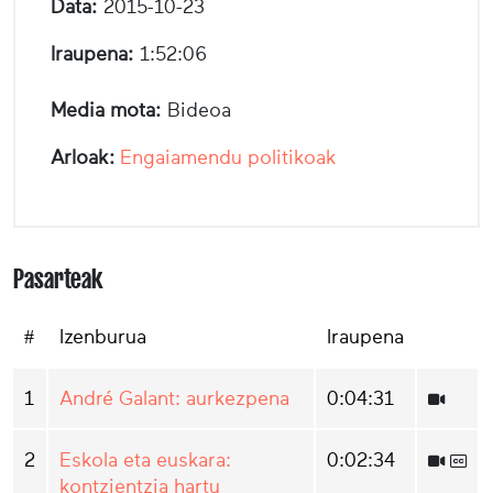
Data:
2015-10-23
Iraupena:
1:52:06
Media mota:
Bideoa
Arloak:
Engaiamendu politikoak
Pasarteak
#
Izenburua
Iraupena
1
André Galant: aurkezpena
0:04:31
2
Eskola eta euskara:
0:02:34
kontzientzia hartu