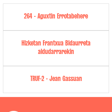
264 - Aguxtin Errotabehere
Hizketan Frantxua Bidaurreta
aldudarrarekin
TRUF-2 - Jean Gassuan