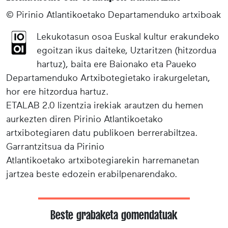
© Pirinio Atlantikoetako Departamenduko artxiboak
Lekukotasun osoa Euskal kultur erakundeko
egoitzan ikus daiteke, Uztaritzen (hitzordua
hartuz), baita ere Baionako eta Paueko
Departamenduko Artxibotegietako irakurgeletan,
hor ere hitzordua hartuz.
ETALAB 2.0 lizentzia irekiak arautzen du hemen
aurkezten diren Pirinio Atlantikoetako
artxibotegiaren datu publikoen berrerabiltzea.
Garrantzitsua da Pirinio
Atlantikoetako artxibotegiarekin harremanetan
jartzea beste edozein erabilpenarendako.
Beste grabaketa gomendatuak