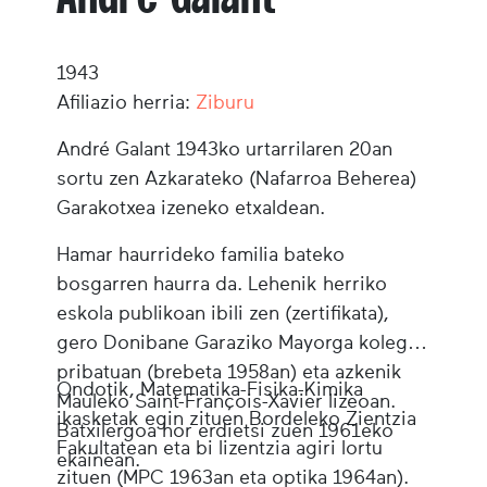
1943
Afiliazio herria:
Ziburu
André Galant
1943ko urtarrilaren 20an
sortu zen Azkarateko (Nafarroa Beherea)
Garakotxea izeneko etxaldean.
Hamar haurrideko familia bateko
bosgarren haurra da. Lehenik herriko
eskola publikoan ibili zen (zertifikata),
gero Donibane Garaziko Mayorga kolegio
pribatuan (brebeta 1958an) eta azkenik
Ondotik, Matematika-Fisika-Kimika
Mauleko Saint-François-Xavier lizeoan.
ikasketak egin zituen Bordeleko Zientzia
Batxilergoa hor erdietsi zuen 1961eko
Fakultatean eta bi lizentzia agiri lortu
ekainean.
zituen (MPC 1963an eta optika 1964an).