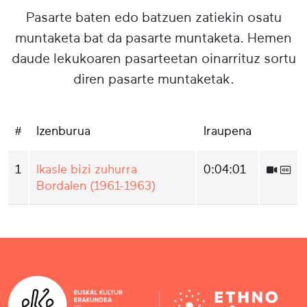
Pasarte baten edo batzuen zatiekin osatu
muntaketa bat da pasarte muntaketa. Hemen
daude lekukoaren pasarteetan oinarrituz sortu
diren pasarte muntaketak.
#
Izenburua
Iraupena
1
Ikasle bizi zuhurra
0:04:01
Bordalen (1961-1963)