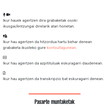
Ikur hauek agertzen dira grabaketak osoki
ikusgai/entzungai direlarik atari honetan.
Ikur hau agertzen da hitzordua hartu behar denean
grabaketa ikusteko gure
kontsultagunean
.
Ikur hau agertzen da azpitituluak eskuragarri daudenean.
Ikur hau agertzen da transkripzio bat eskuragarri denean.
Pasarte muntaketak