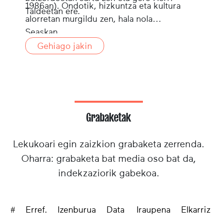
1986an). Ondotik, hizkuntza eta kultura
Taldeetan ere.
alorretan murgildu zen, hala nola
Seaskan.
Gehiago jakin
Grabaketak
Lekukoari egin zaizkion grabaketa zerrenda.
Oharra: grabaketa bat media oso bat da,
indekzaziorik gabekoa.
#
Erref.
Izenburua
Data
Iraupena
Elkarrizk