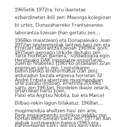
1965etik 1972ra, hiru ikastetxe
ezberdinetan ibili zen: Mayorga kolegioan
bi urtez, Donazaharreko Frantsesenea
laborantza lizeoan (han gertatu zen
1968ko maiatzean) eta Donapaleuko Jean
1972an landaretegiak lantzen hasi zen eta
Errecart laborantza lizeoan 1969tik goiti.
1975ean geroago Urkide deituko zen
Tarte horretan gainera, soldadogoa egin
Hendaiako DAK inportatze-esportatze
zuen bi hilabetez (1967ko otsailaren 22an
enpresan sartu zen. Logistikaren
behin betiko erreformatua izan zen).
arduradun bezala enpresa horretan 32
André Enbata abertzale mugimenduan
urte pasatu ondoan, erretiroa 2008ko
sartu zen 1963an, Bordelen ikasle zelarik,
urtarrilean hartu zuen.
Patxi eta Argitxu Noblia, bai eta Marcel
Bilbao-rekin lagun bilakatuz. 1968an
mugimendua ahultzen hasi zen arte,
Bere engaiamendu politikoa gelditu zen
hortan bete-betean sartu zen. 1977an Xan
alabak sortzearekin batera (1983 eta
batzordeetan sartu zen eta gero Herri