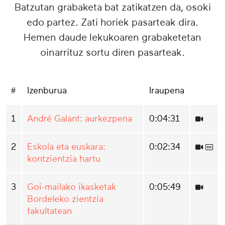
Batzutan grabaketa bat zatikatzen da, osoki
edo partez. Zati horiek pasarteak dira.
Hemen daude lekukoaren grabaketetan
oinarrituz sortu diren pasarteak.
#
Izenburua
Iraupena
1
André Galant: aurkezpena
0:04:31
2
Eskola eta euskara:
0:02:34
kontzientzia hartu
3
Goi-mailako ikasketak
0:05:49
Bordeleko zientzia
fakultatean