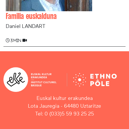
Familia euskalduna
Daniel LANDART
3 min
Euskal kultur erakundea
Lota Jauregia - 64480 Uztaritze
Tel: 0 (033)5 59 93 25 25