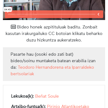
Bideo honek azpitituluak baditu. Zonbait
kasutan irakurgailuko CC botoian klikatu beharko
duzu hizkuntza aukeratzeko.
Pasarte hau (osoki edo zati bat)
bideo/soinu muntaketa batean erabilia izan
da:
Teodoro Hernandorena eta Iparraldeko
bertsolariak
Lekukoa(k):
Beñat Soule
Artxibo-funtsa(k):
Pirinio Atlantikoetako