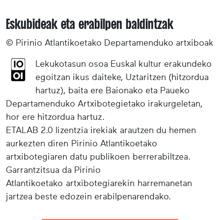
Eskubideak eta erabilpen baldintzak
© Pirinio Atlantikoetako Departamenduko artxiboak
Lekukotasun osoa Euskal kultur erakundeko
egoitzan ikus daiteke, Uztaritzen (hitzordua
hartuz), baita ere Baionako eta Paueko
Departamenduko Artxibotegietako irakurgeletan,
hor ere hitzordua hartuz.
ETALAB 2.0 lizentzia irekiak arautzen du hemen
aurkezten diren Pirinio Atlantikoetako
artxibotegiaren datu publikoen berrerabiltzea.
Garrantzitsua da Pirinio
Atlantikoetako artxibotegiarekin harremanetan
jartzea beste edozein erabilpenarendako.