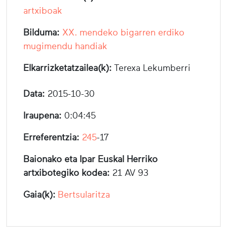
artxiboak
Bilduma:
XX. mendeko bigarren erdiko
mugimendu handiak
Elkarrizketatzailea(k):
Terexa Lekumberri
Data:
2015-10-30
Iraupena:
0:04:45
Erreferentzia:
245
-17
Baionako eta Ipar Euskal Herriko
artxibotegiko kodea:
21 AV 93
Gaia(k):
Bertsularitza