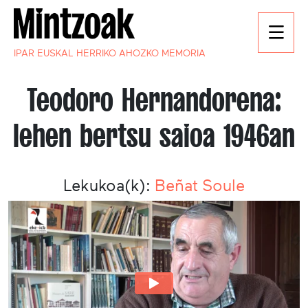
IPAR EUSKAL HERRIKO AHOZKO MEMORIA
Teodoro Hernandorena:
lehen bertsu saioa 1946an
Lekukoa(k):
Beñat Soule