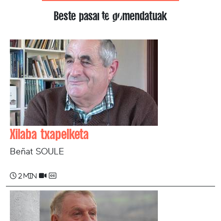
Beste pasarte gomendatuak
Xilaba txapelketa
Beñat SOULE
2 min