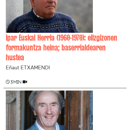
Ipar Euskal Herria (1960-1970): elizgizonen
formakuntza heina; baserrialdearen
hustea
Eñaut ETXAMENDI
3 min