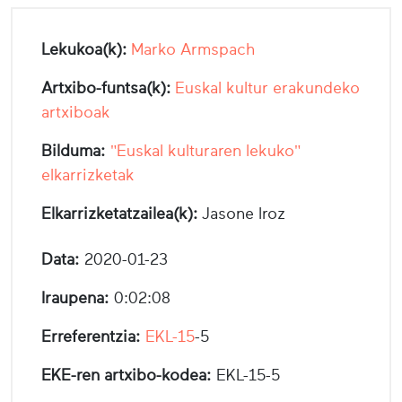
Lekukoa(k):
Marko Armspach
Artxibo-funtsa(k):
Euskal kultur erakundeko
artxiboak
Bilduma:
"Euskal kulturaren lekuko"
elkarrizketak
Elkarrizketatzailea(k):
Jasone Iroz
Data:
2020-01-23
Iraupena:
0:02:08
Erreferentzia:
EKL-15
-5
EKE-ren artxibo-kodea:
EKL-15-5