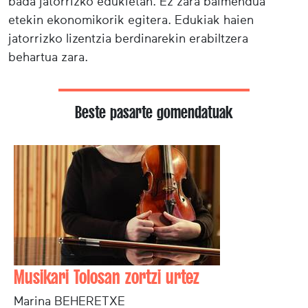
bada jatorrizko edukietan. Ez zara baimendua
etekin ekonomikorik egitera. Edukiak haien
jatorrizko lizentzia berdinarekin erabiltzera
behartua zara.
Beste pasarte gomendatuak
Musikari Tolosan zortzi urtez
Marina BEHERETXE