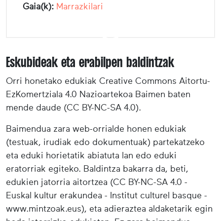
Gaia(k):
Marrazkilari
Eskubideak eta erabilpen baldintzak
Orri honetako edukiak Creative Commons Aitortu-
EzKomertziala 4.0 Nazioartekoa Baimen baten
mende daude (CC BY-NC-SA 4.0).
Baimendua zara web-orrialde honen edukiak
(testuak, irudiak edo dokumentuak) partekatzeko
eta eduki horietatik abiatuta lan edo eduki
eratorriak egiteko. Baldintza bakarra da, beti,
edukien jatorria aitortzea (CC BY-NC-SA 4.0 -
Euskal kultur erakundea - Institut culturel basque -
www.mintzoak.eus), eta adieraztea aldaketarik egin