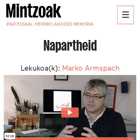
IPAR EUSKAL HERRIKO AHOZKO MEMORIA
Napartheid
Lekukoa(k):
Marko Armspach