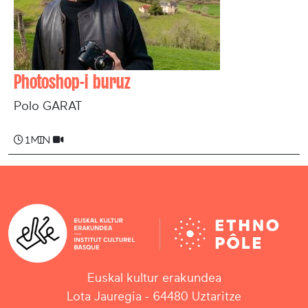
Photoshop-i buruz
Polo GARAT
1 min
Euskal kultur erakundea
Lota Jauregia - 64480 Uztaritze