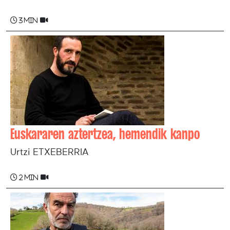
3 min
Euskararen aztertzea, hemendik kanpo
Urtzi ETXEBERRIA
2 min