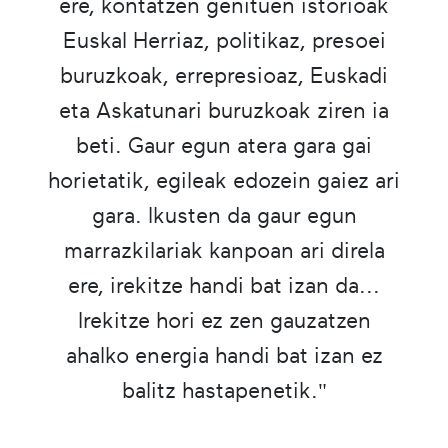
ere, kontatzen genituen istorioak
Euskal Herriaz, politikaz, presoei
buruzkoak, errepresioaz, Euskadi
eta Askatunari buruzkoak ziren ia
beti. Gaur egun atera gara gai
horietatik, egileak edozein gaiez ari
gara. Ikusten da gaur egun
marrazkilariak kanpoan ari direla
ere, irekitze handi bat izan da...
Irekitze hori ez zen gauzatzen
ahalko energia handi bat izan ez
balitz hastapenetik."