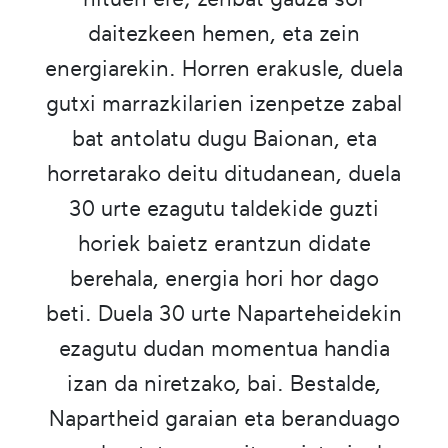
daitezkeen hemen, eta zein
energiarekin. Horren erakusle, duela
gutxi marrazkilarien izenpetze zabal
bat antolatu dugu Baionan, eta
horretarako deitu ditudanean, duela
30 urte ezagutu taldekide guzti
horiek baietz erantzun didate
berehala, energia hori hor dago
beti. Duela 30 urte Naparteheidekin
ezagutu dudan momentua handia
izan da niretzako, bai. Bestalde,
Napartheid garaian eta beranduago