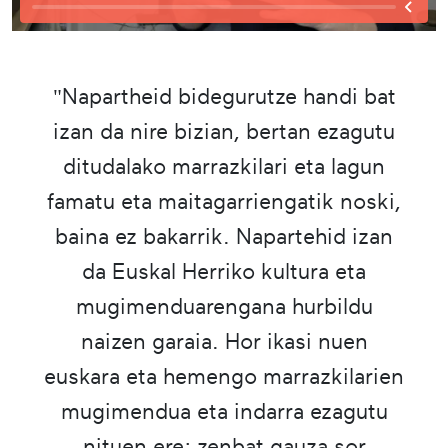
"Napartheid bidegurutze handi bat
izan da nire bizian, bertan ezagutu
ditudalako marrazkilari eta lagun
famatu eta maitagarriengatik noski,
baina ez bakarrik. Napartehid izan
da Euskal Herriko kultura eta
mugimenduarengana hurbildu
naizen garaia. Hor ikasi nuen
euskara eta hemengo marrazkilarien
mugimendua eta indarra ezagutu
nituen ere; zenbat gauza sor