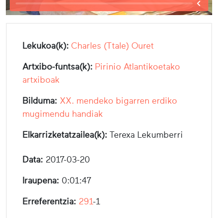
Lekukoa(k):
Charles (Ttale) Ouret
Artxibo-funtsa(k):
Pirinio Atlantikoetako
artxiboak
Bilduma:
XX. mendeko bigarren erdiko
mugimendu handiak
Elkarrizketatzailea(k):
Terexa Lekumberri
Data:
2017-03-20
Iraupena:
0:01:47
Erreferentzia:
291
-1