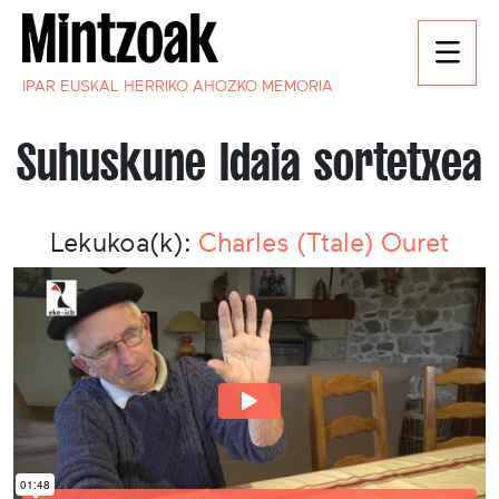
IPAR EUSKAL HERRIKO AHOZKO MEMORIA
Suhuskune Idaia sortetxea
Lekukoa(k):
Charles (Ttale) Ouret