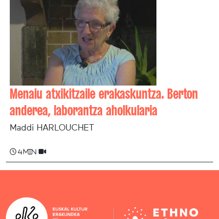
Menaiu atxikitzaile erakaskuntza. Berton
anderea, laborantza aholkularia
Maddi HARLOUCHET
4 min