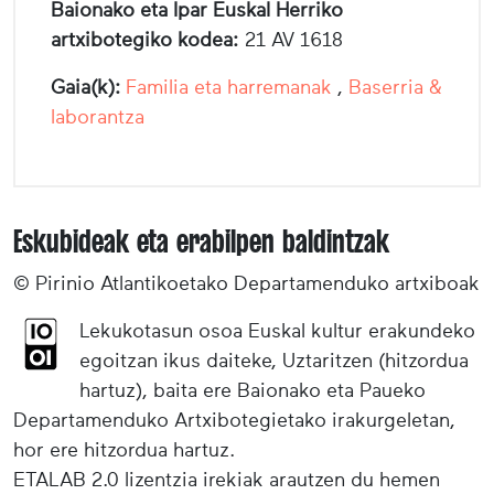
Baionako eta Ipar Euskal Herriko
artxibotegiko kodea:
21 AV 1618
Gaia(k):
Familia eta harremanak
,
Baserria &
laborantza
Eskubideak eta erabilpen baldintzak
© Pirinio Atlantikoetako Departamenduko artxiboak
Lekukotasun osoa Euskal kultur erakundeko
egoitzan ikus daiteke, Uztaritzen (hitzordua
hartuz), baita ere Baionako eta Paueko
Departamenduko Artxibotegietako irakurgeletan,
hor ere hitzordua hartuz.
ETALAB 2.0 lizentzia irekiak arautzen du hemen