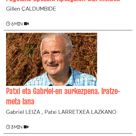
Gillen ÇALDUMBIDE
6 min
Patxi eta Gabriel-en aurkezpena. Iratze-
meta lana
Gabriel LEIZA , Patxi LARRETXEA LAZKANO
3 min