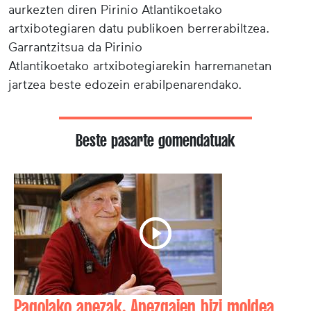
aurkezten diren Pirinio Atlantikoetako
artxibotegiaren datu publikoen berrerabiltzea.
Garrantzitsua da Pirinio
Atlantikoetako artxibotegiarekin harremanetan
jartzea beste edozein erabilpenarendako.
Beste pasarte gomendatuak
Pagolako apezak. Apezgaien bizi moldea