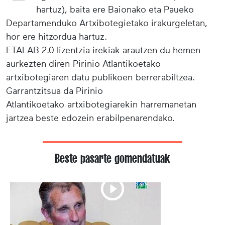
hartuz), baita ere Baionako eta Paueko
Departamenduko Artxibotegietako irakurgeletan,
hor ere hitzordua hartuz.
ETALAB 2.0 lizentzia irekiak arautzen du hemen
aurkezten diren Pirinio Atlantikoetako
artxibotegiaren datu publikoen berrerabiltzea.
Garrantzitsua da Pirinio
Atlantikoetako artxibotegiarekin harremanetan
jartzea beste edozein erabilpenarendako.
Beste pasarte gomendatuak