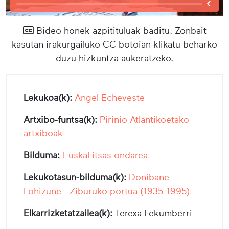
Bideo honek azpitituluak baditu. Zonbait
kasutan irakurgailuko CC botoian klikatu beharko
duzu hizkuntza aukeratzeko.
Lekukoa(k):
Angel Echeveste
Artxibo-funtsa(k):
Pirinio Atlantikoetako
artxiboak
Bilduma:
Euskal itsas ondarea
Lekukotasun-bilduma(k):
Donibane
Lohizune - Ziburuko portua (1935-1995)
Elkarrizketatzailea(k):
Terexa Lekumberri