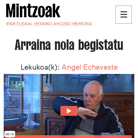
IPAR EUSKAL HERRIKO AHOZKO MEMORIA
Arraina nola begistatu
Lekukoa(k):
Angel Echeveste