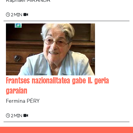
2 min
Frantses nazionalitatea gabe II. gerla
garaian
Fermina PÉRY
2 min