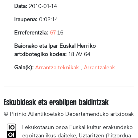
Data:
2010-01-14
Iraupena:
0:02:14
Erreferentzia:
67
-16
Baionako eta Ipar Euskal Herriko
artxibotegiko kodea:
18 AV 64
Gaia(k):
Arrantza teknikak
,
Arrantzaleak
Eskubideak eta erabilpen baldintzak
© Pirinio Atlantikoetako Departamenduko artxiboak
Lekukotasun osoa Euskal kultur erakundeko
egoitzan ikus daiteke, Uztaritzen (hitzordua