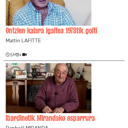
Ontzien kaiara igaitea 1978tik goiti
Mattin LAFITTE
5 min
Ibardinetik Mirandako esparrura
Raphaël MIRANDA