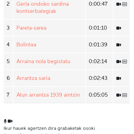
2
Gerla ondoko sardina
0:00:47
kontserbategiak
3
Pareta-sarea
0:01:10
4
Bolintxa
0:01:39
5
Arraina nola begistatu
0:02:14
6
Arrantza saria
0:02:43
7
Atun arrantza 1939 aintzin
0:05:05
Ikur hauek agertzen dira grabaketak osoki