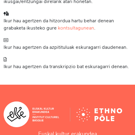
ikusgai/entzungai direlarik atari honetan.
Ikur hau agertzen da hitzordua hartu behar denean
grabaketa ikusteko gure
kontsultagunean
.
Ikur hau agertzen da azpitituluak eskuragarri daudenean.
Ikur hau agertzen da transkripzio bat eskuragarri denean.
Euskal kultur erakundea