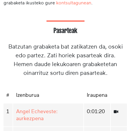
grabaketa ikusteko gure
kontsultagunean
.
Pasarteak
Batzutan grabaketa bat zatikatzen da, osoki
edo partez. Zati horiek pasarteak dira.
Hemen daude lekukoaren grabaketetan
oinarrituz sortu diren pasarteak.
#
Izenburua
Iraupena
1
Angel Echeveste:
0:01:20
aurkezpena