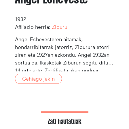
1932
Afiliazio herria:
Ziburu
Angel Echevesteren aitamak,
hondarribitarrak jatorriz, Ziburura etorri
ziren eta 1927an ezkondu. Angel 1932an
sortua da. Ikasketak Ziburun segitu ditu
14 urte arte. Zertifikata ukan ondoan,
arrantzale bilakatu da. Hasi zen aña (txo)
Gehiago jakin
gisa, bere aita bezala, 1946an. 1964ean,
"Henri" atun-bolintxeroaren patroi izan da.
1986an, erretiratu da eta bere ontzia
saldu du.
Zati hautatuak