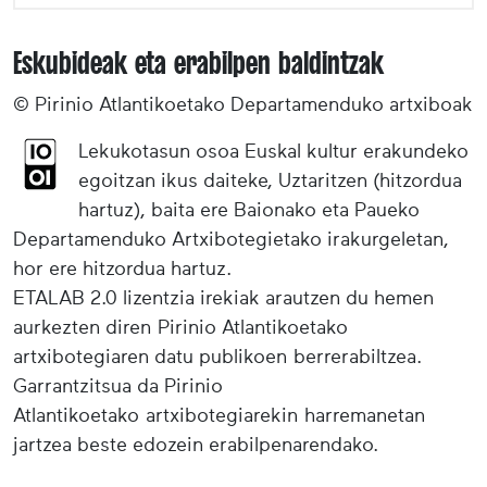
Eskubideak eta erabilpen baldintzak
© Pirinio Atlantikoetako Departamenduko artxiboak
Lekukotasun osoa Euskal kultur erakundeko
egoitzan ikus daiteke, Uztaritzen (hitzordua
hartuz), baita ere Baionako eta Paueko
Departamenduko Artxibotegietako irakurgeletan,
hor ere hitzordua hartuz.
ETALAB 2.0 lizentzia irekiak arautzen du hemen
aurkezten diren Pirinio Atlantikoetako
artxibotegiaren datu publikoen berrerabiltzea.
Garrantzitsua da Pirinio
Atlantikoetako artxibotegiarekin harremanetan
jartzea beste edozein erabilpenarendako.