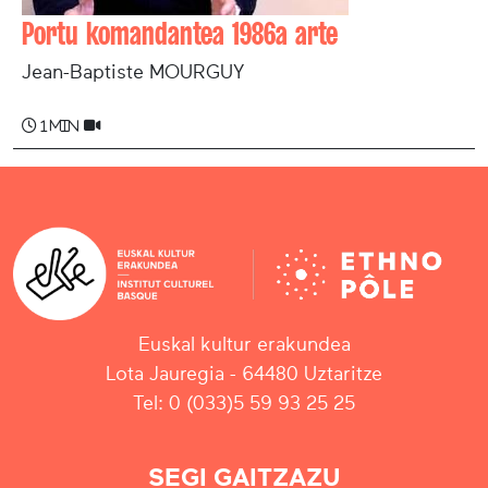
Portu komandantea 1986a arte
Jean-Baptiste MOURGUY
1 min
Euskal kultur erakundea
Lota Jauregia - 64480 Uztaritze
Tel: 0 (033)5 59 93 25 25
SEGI GAITZAZU