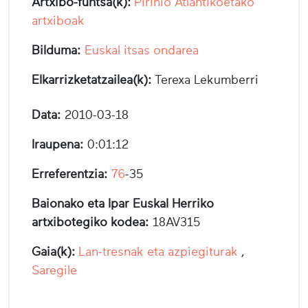
Artxibo-funtsa(k):
Pirinio Atlantikoetako
artxiboak
Bilduma:
Euskal itsas ondarea
Elkarrizketatzailea(k):
Terexa Lekumberri
Data:
2010-03-18
Iraupena:
0:01:12
Erreferentzia:
76
-35
Baionako eta Ipar Euskal Herriko
artxibotegiko kodea:
18AV315
Gaia(k):
Lan-tresnak eta azpiegiturak
,
Saregile