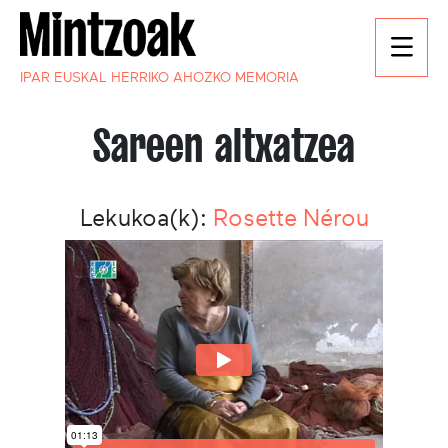
IPAR EUSKAL HERRIKO AHOZKO MEMORIA
Sareen altxatzea
Lekukoa(k):
Rosette Nérou