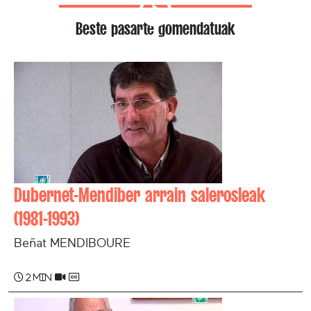
Beste pasarte gomendatuak
Dubernet-Mendiber arrain salerosleak
(1981-1993)
Beñat MENDIBOURE
2 min