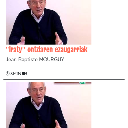
"Iraty" ontziaren ezaugarriak
Jean-Baptiste MOURGUY
3 min