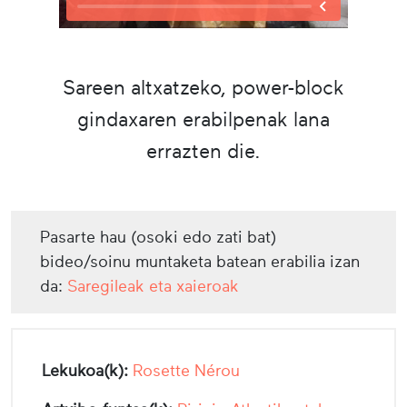
Sareen altxatzeko, power-block
gindaxaren erabilpenak lana
errazten die.
Pasarte hau (osoki edo zati bat)
bideo/soinu muntaketa batean erabilia izan
da:
Saregileak eta xaieroak
Lekukoa(k):
Rosette Nérou