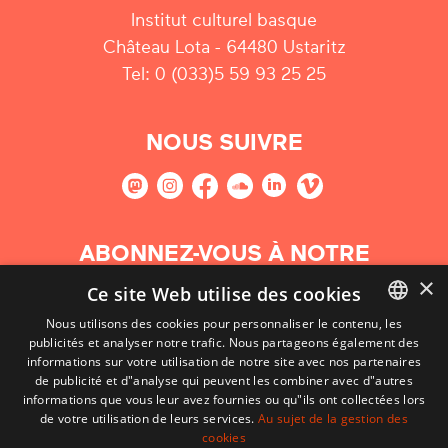
Institut culturel basque
Château Lota - 64480 Ustaritz
Tel: 0 (033)5 59 93 25 25
NOUS SUIVRE
ABONNEZ-VOUS À NOTRE
NEWSLETTER
×
Ce site Web utilise des cookies
Nous utilisons des cookies pour personnaliser le contenu, les
S'abonner
publicités et analyser notre trafic. Nous partageons également des
BASQUE
informations sur votre utilisation de notre site avec nos partenaires
FRENCH
de publicité et d"analyse qui peuvent les combiner avec d"autres
informations que vous leur avez fournies ou qu"ils ont collectées lors
SPANISH
de votre utilisation de leurs services.
Au sujet de la gestion des
cookies
ENGLISH