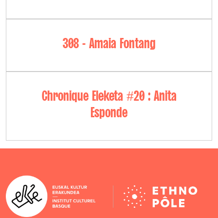
308 - Amaia Fontang
Chronique Eleketa #20 : Anita
Esponde