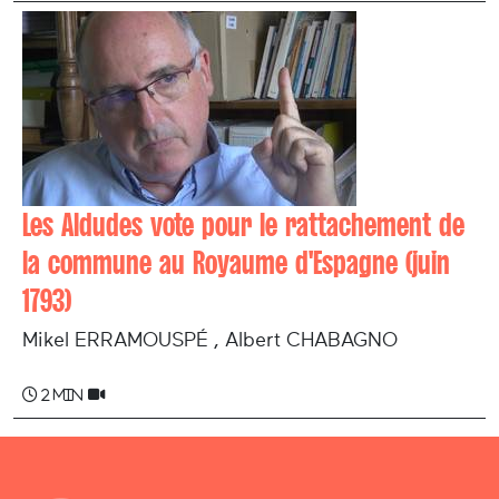
Les Aldudes vote pour le rattachement de
la commune au Royaume d'Espagne (juin
1793)
Mikel ERRAMOUSPÉ , Albert CHABAGNO
2 min