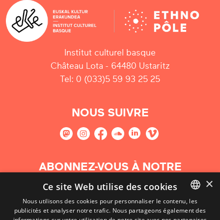
Institut culturel basque
Château Lota - 64480 Ustaritz
Tel: 0 (033)5 59 93 25 25
NOUS SUIVRE
ABONNEZ-VOUS À NOTRE
NEWSLETTER
×
Ce site Web utilise des cookies
Nous utilisons des cookies pour personnaliser le contenu, les
S'abonner
publicités et analyser notre trafic. Nous partageons également des
BASQUE
informations sur votre utilisation de notre site avec nos partenaires