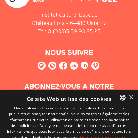
Institut culturel basque
Château Lota - 64480 Ustaritz
Tel: 0 (033)5 59 93 25 25
NOUS SUIVRE
ABONNEZ-VOUS À NOTRE
NEWSLETTER
×
Ce site Web utilise des cookies
Nous utilisons des cookies pour personnaliser le contenu, les
S'abonner
publicités et analyser notre trafic. Nous partageons également des
BASQUE
informations sur votre utilisation de notre site avec nos partenaires
FRENCH
de publicité et d"analyse qui peuvent les combiner avec d"autres
informations que vous leur avez fournies ou qu"ils ont collectées lors
SPANISH
de votre utilisation de leurs services.
Au sujet de la gestion des