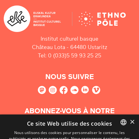
Institut culturel basque
Château Lota - 64480 Ustaritz
Tel: 0 (033)5 59 93 25 25
NOUS SUIVRE
ABONNEZ-VOUS À NOTRE
NEWSLETTER
×
Ce site Web utilise des cookies
Nous utilisons des cookies pour personnaliser le contenu, les
S'abonner
publicités et analyser notre trafic. Nous partageons également des
BASQUE