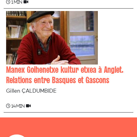
1 min
Manex Goihenetxe kultur etxea à Anglet.
Relations entre Basques et Gascons
Gillen ÇALDUMBIDE
14 min