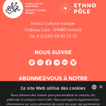
Institut culturel basque
Château Lota - 64480 Ustaritz
Tel: 0 (033)5 59 93 25 25
NOUS SUIVRE
ABONNEZ-VOUS À NOTRE
NEWSLETTER
×
Ce site Web utilise des cookies
Nous utilisons des cookies pour personnaliser le contenu, les
S'abonner
publicités et analyser notre trafic. Nous partageons également des
BASQUE
informations sur votre utilisation de notre site avec nos partenaires