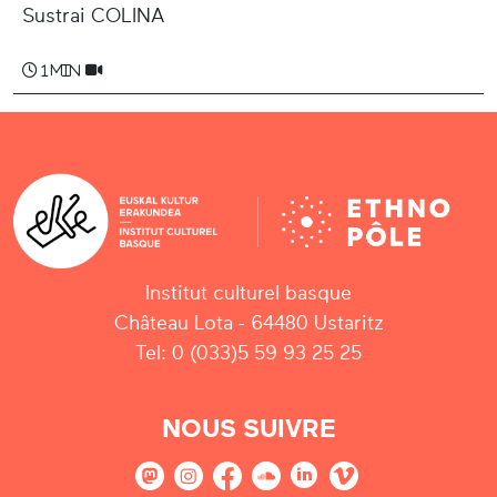
Sustrai COLINA
1 min
Institut culturel basque
Château Lota - 64480 Ustaritz
Tel: 0 (033)5 59 93 25 25
NOUS SUIVRE