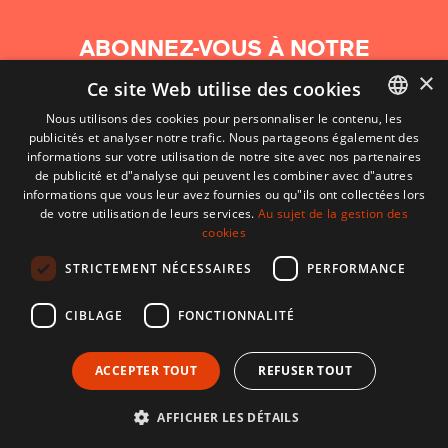
ABONNEZ-VOUS À NOTRE
NEWSLETTER
×
Ce site Web utilise des cookies
Nous utilisons des cookies pour personnaliser le contenu, les
S'abonner
publicités et analyser notre trafic. Nous partageons également des
BASQUE
informations sur votre utilisation de notre site avec nos partenaires
FRENCH
de publicité et d"analyse qui peuvent les combiner avec d"autres
informations que vous leur avez fournies ou qu"ils ont collectées lors
SPANISH
de votre utilisation de leurs services.
Au sujet de la gestion des
cookies
ENGLISH
STRICTEMENT NÉCESSAIRES
PERFORMANCE
CIBLAGE
FONCTIONNALITÉ
ACCEPTER TOUT
REFUSER TOUT
CONTACT
CONDITIONS D'UTILISATION
MENTIONS LÉGALES
AFFICHER LES DÉTAILS
Développé par CodeSyntax. CMS :
Django
.