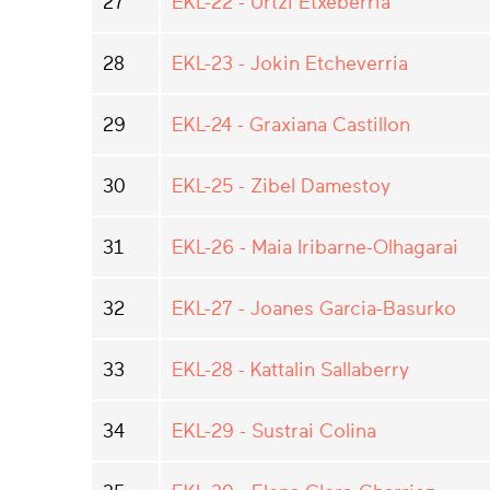
27
EKL-22 - Urtzi Etxeberria
28
EKL-23 - Jokin Etcheverria
29
EKL-24 - Graxiana Castillon
30
EKL-25 - Zibel Damestoy
31
EKL-26 - Maia Iribarne-Olhagarai
32
EKL-27 - Joanes Garcia-Basurko
33
EKL-28 - Kattalin Sallaberry
34
EKL-29 - Sustrai Colina