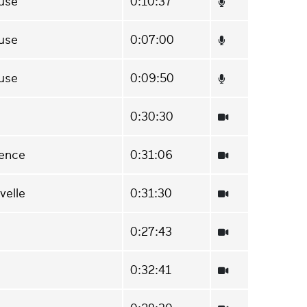
use
0:10:37
use
0:07:00
use
0:09:50
0:30:30
rence
0:31:06
velle
0:31:30
0:27:43
0:32:41