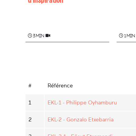
Marys
Ttitto AGUERRE
3 min
1 min
#
Référence
1
EKL-1 - Philippe Oyhamburu
2
EKL-2 - Gonzalo Etxebarria