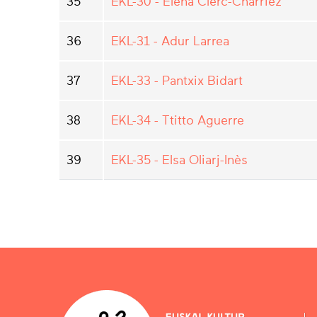
35
EKL-30 - Elena Clerc-Charriez
36
EKL-31 - Adur Larrea
37
EKL-33 - Pantxix Bidart
38
EKL-34 - Ttitto Aguerre
39
EKL-35 - Elsa Oliarj-Inès