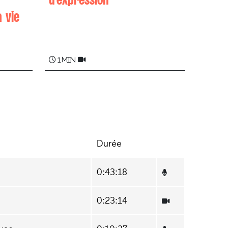
 vie
Sustrai COLINA
1 min
Durée
0:43:18
0:23:14