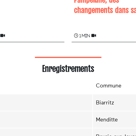
e URRUTY
changements dans sa
Sustrai COLINA
1 min
Enregistrements
Commune
Biarritz
Menditte