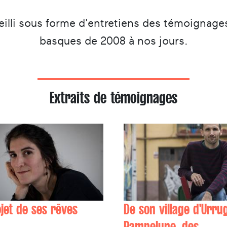
ueilli sous forme d'entretiens des témoignages 
basques de 2008 à nos jours.
Extraits de témoignages
ojet de ses rêves
De son village d'Urru
Pampelune, des