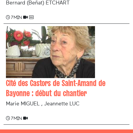
Bernard (Beñat) ETCHART
7 min
Cité des Castors de Saint-Amand de
Bayonne : début du chantier
Marie MIGUEL , Jeannette LUC
7 min