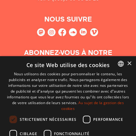
NOUS SUIVRE
ABONNEZ-VOUS À NOTRE
NEWSLETTER
×
Ce site Web utilise des cookies
Nous utilisons des cookies pour personnaliser le contenu, les
S'abonner
publicités et analyser notre trafic. Nous partageons également des
BASQUE
informations sur votre utilisation de notre site avec nos partenaires
FRENCH
de publicité et d"analyse qui peuvent les combiner avec d"autres
informations que vous leur avez fournies ou qu"ils ont collectées lors
SPANISH
de votre utilisation de leurs services.
Au sujet de la gestion des
cookies
ENGLISH
STRICTEMENT NÉCESSAIRES
PERFORMANCE
CIBLAGE
FONCTIONNALITÉ