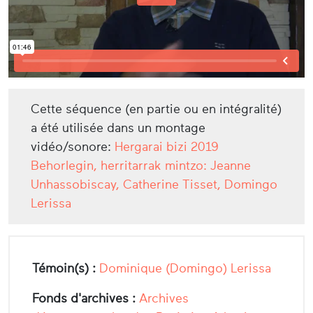
Cette séquence (en partie ou en intégralité)
a été utilisée dans un montage
vidéo/sonore:
Hergarai bizi 2019
Behorlegin, herritarrak mintzo: Jeanne
Unhassobiscay, Catherine Tisset, Domingo
Lerissa
Témoin(s) :
Dominique (Domingo) Lerissa
Fonds d'archives :
Archives