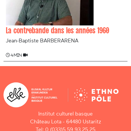
La contrebande dans les années 1960
Jean-Baptiste BARBERARENA
4 min
Institut culturel basque
Château Lota - 64480 Ustaritz
Tel: 0 (033)5 59 93 25 25