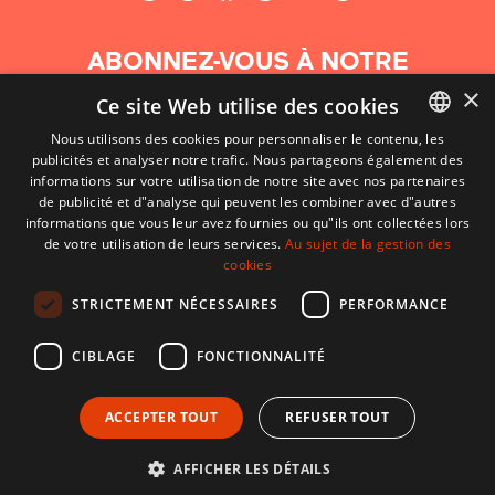
ABONNEZ-VOUS À NOTRE
NEWSLETTER
×
Ce site Web utilise des cookies
Nous utilisons des cookies pour personnaliser le contenu, les
S'abonner
publicités et analyser notre trafic. Nous partageons également des
BASQUE
informations sur votre utilisation de notre site avec nos partenaires
FRENCH
de publicité et d"analyse qui peuvent les combiner avec d"autres
informations que vous leur avez fournies ou qu"ils ont collectées lors
SPANISH
de votre utilisation de leurs services.
Au sujet de la gestion des
cookies
ENGLISH
STRICTEMENT NÉCESSAIRES
PERFORMANCE
CIBLAGE
FONCTIONNALITÉ
ACCEPTER TOUT
REFUSER TOUT
CONTACT
CONDITIONS D'UTILISATION
MENTIONS LÉGALES
AFFICHER LES DÉTAILS
Développé par CodeSyntax. CMS :
Django
.