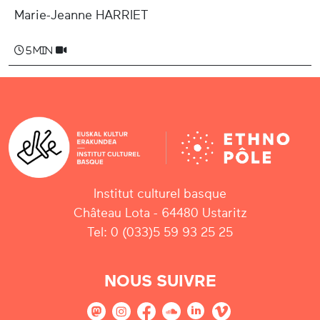
Marie-Jeanne HARRIET
5 min
Institut culturel basque
Château Lota - 64480 Ustaritz
Tel: 0 (033)5 59 93 25 25
NOUS SUIVRE