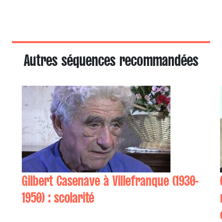
Autres séquences recommandées
Gilbert Casenave à Villefranque (1930-
1950) : scolarité
Gilbert CASENAVE