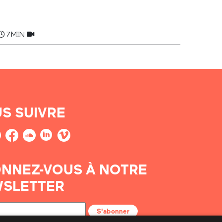
Jean CHIBAU
7 min
S SUIVRE
NNEZ-VOUS À NOTRE
SLETTER
S'abonner