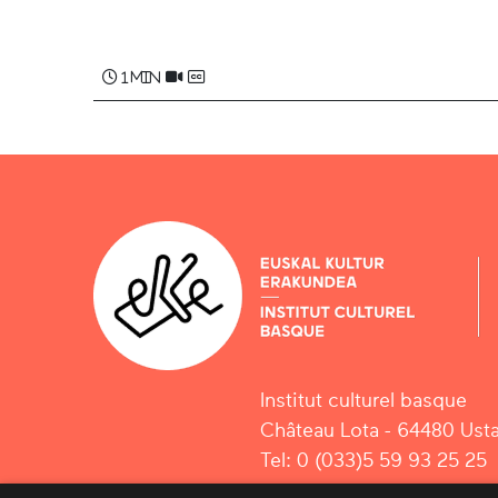
1 min
Institut culturel basque
Château Lota - 64480 Usta
Tel: 0 (033)5 59 93 25 25