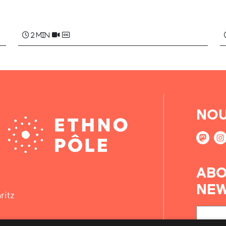
2 min
NOU
ABO
NEW
ritz