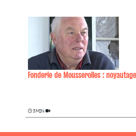
Fonderie de Mousserolles : noyautag
André PIERRY
3 min