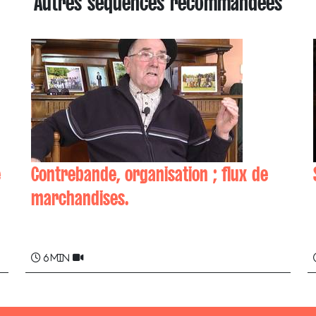
Autres séquences recommandées
e
Contrebande, organisation ; flux de
marchandises.
Sauveur NOBLIA
6 min