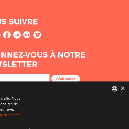
S SUIVRE
NNEZ-VOUS À NOTRE
SLETTER
S'abonner
×
 trafic. Nous
tenaires de
BASQUE
leur avez
FRENCH
 gestion des
SPANISH