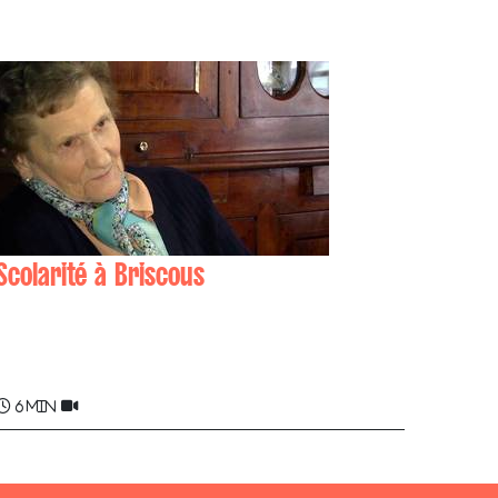
Scolarité à Briscous
Luixa CALDERON
6 min