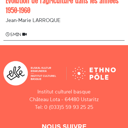
Evolution de l'agriculture dans les années
1950-1960
Jean-Marie LARROQUE
5 min
Institut culturel basque
Château Lota - 64480 Ustaritz
Tel: 0 (033)5 59 93 25 25
NOUS SUIVRE