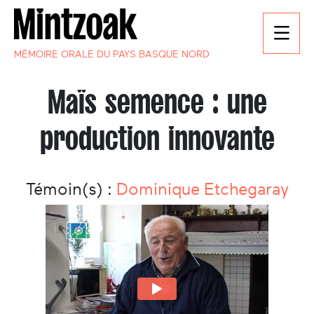
MÉMOIRE ORALE DU PAYS BASQUE NORD
Maïs semence : une
production innovante
Témoin(s) :
Dominique Etchegaray