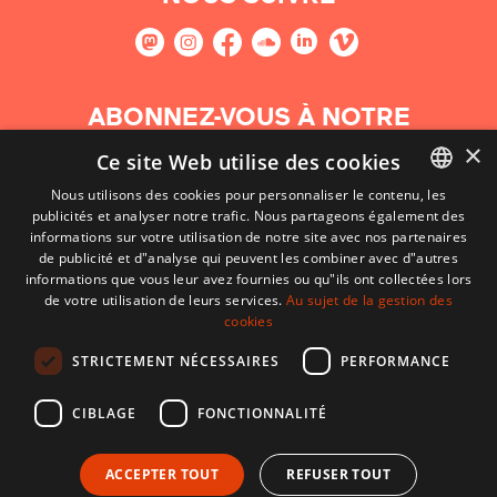
ABONNEZ-VOUS À NOTRE
NEWSLETTER
×
Ce site Web utilise des cookies
Nous utilisons des cookies pour personnaliser le contenu, les
S'abonner
publicités et analyser notre trafic. Nous partageons également des
BASQUE
informations sur votre utilisation de notre site avec nos partenaires
FRENCH
de publicité et d"analyse qui peuvent les combiner avec d"autres
informations que vous leur avez fournies ou qu"ils ont collectées lors
SPANISH
de votre utilisation de leurs services.
Au sujet de la gestion des
cookies
ENGLISH
STRICTEMENT NÉCESSAIRES
PERFORMANCE
CIBLAGE
FONCTIONNALITÉ
ACCEPTER TOUT
REFUSER TOUT