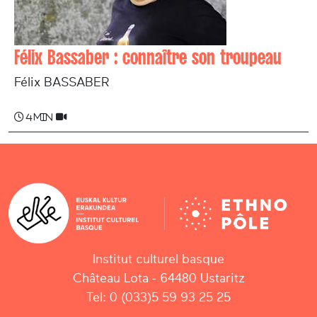
Félix Bassaber : connaître son troupeau
Félix BASSABER
4 min
Institut culturel basque
Château Lota - 64480 Ustaritz
Tel: 0 (033)5 59 93 25 25