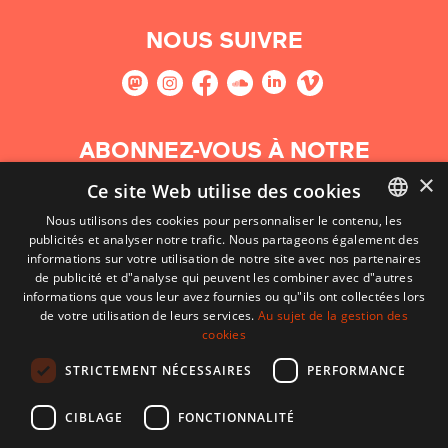
NOUS SUIVRE
ABONNEZ-VOUS À NOTRE
NEWSLETTER
×
Ce site Web utilise des cookies
Nous utilisons des cookies pour personnaliser le contenu, les
S'abonner
publicités et analyser notre trafic. Nous partageons également des
BASQUE
informations sur votre utilisation de notre site avec nos partenaires
FRENCH
de publicité et d"analyse qui peuvent les combiner avec d"autres
informations que vous leur avez fournies ou qu"ils ont collectées lors
SPANISH
de votre utilisation de leurs services.
Au sujet de la gestion des
cookies
ENGLISH
STRICTEMENT NÉCESSAIRES
PERFORMANCE
CIBLAGE
FONCTIONNALITÉ