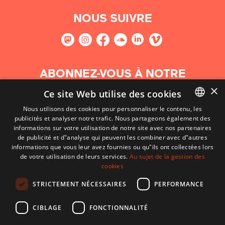
NOUS SUIVRE
ABONNEZ-VOUS À NOTRE
NEWSLETTER
×
Ce site Web utilise des cookies
Nous utilisons des cookies pour personnaliser le contenu, les
S'abonner
publicités et analyser notre trafic. Nous partageons également des
BASQUE
informations sur votre utilisation de notre site avec nos partenaires
FRENCH
de publicité et d"analyse qui peuvent les combiner avec d"autres
informations que vous leur avez fournies ou qu"ils ont collectées lors
SPANISH
de votre utilisation de leurs services.
Au sujet de la gestion des
cookies
ENGLISH
STRICTEMENT NÉCESSAIRES
PERFORMANCE
CIBLAGE
FONCTIONNALITÉ