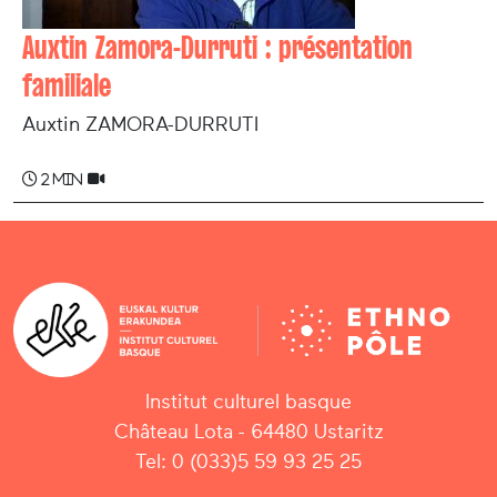
Auxtin Zamora-Durruti : présentation
familiale
Auxtin ZAMORA-DURRUTI
2 min
Institut culturel basque
Château Lota - 64480 Ustaritz
Tel: 0 (033)5 59 93 25 25