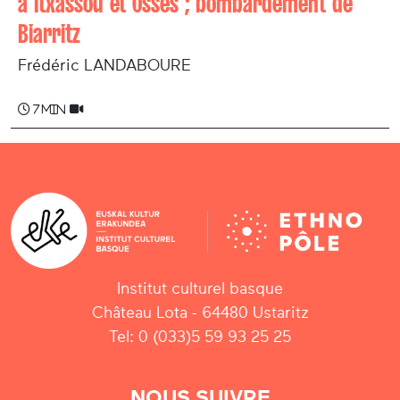
à Itxassou et Ossès ; bombardement de
Biarritz
Frédéric LANDABOURE
7 min
Institut culturel basque
Château Lota - 64480 Ustaritz
Tel: 0 (033)5 59 93 25 25
NOUS SUIVRE