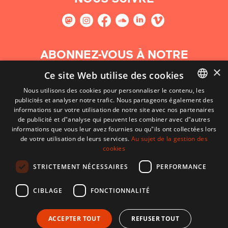
ABONNEZ-VOUS À NOTRE
NEWSLETTER
×
Ce site Web utilise des cookies
Nous utilisons des cookies pour personnaliser le contenu, les
S'abonner
publicités et analyser notre trafic. Nous partageons également des
BASQUE
informations sur votre utilisation de notre site avec nos partenaires
FRENCH
de publicité et d"analyse qui peuvent les combiner avec d"autres
informations que vous leur avez fournies ou qu"ils ont collectées lors
SPANISH
de votre utilisation de leurs services.
Au sujet de la gestion des
cookies
ENGLISH
STRICTEMENT NÉCESSAIRES
PERFORMANCE
CIBLAGE
FONCTIONNALITÉ
ACCEPTER TOUT
REFUSER TOUT