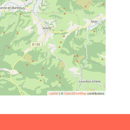
Leaflet
| ©
OpenStreetMap
contributors