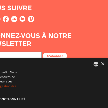
S SUIVRE
NNEZ-VOUS À NOTRE
SLETTER
S'abonner
×
 trafic. Nous
tenaires de
BASQUE
leur avez
FRENCH
 gestion des
SPANISH
ONCTIONNALITÉ
ENGLISH